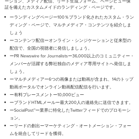
ーション、メディア配信、リード生成フォーム、ページビュー保
証を備えたカスタムメイドのランディング・ページです。
ーランディングページー100％ブランド化されたカスタム・ラン
ディング・ページで、マルチメディア・コンテンツを紹介しま
しょう
ーコンテンツ配信ーオンライン・シンジケーションと従来型の
配信で、全国の視聴者に発信しましょう。
ーPR Newswire for Journalistsー36,000以上のコミュニティー・
メンバーが活躍する弊社独自のメディア専用サイトへ発信しま
しょう。
ーマルチメディアー6つの画像または動画が含まれ、14のトップ
動画ポータルでオンライン動画配信配信を行います。
ー有料プレースメントー10,000ビュー
ーブランドHTMLメールー最大200人の連絡先に送信できます。
ーSocialPost™ー業界に特化したTwitterフィードでのプロモーシ
ョン。
ーリードの創出ーマーケティング・オートメーション・フォー
ムを統合してリードを獲得。