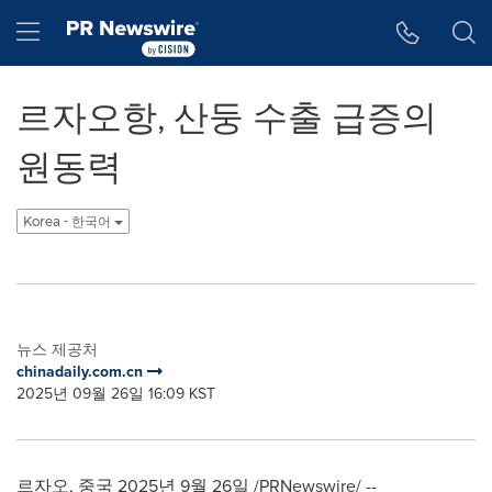
웹 접근성
Skip Navigation
Hamburger menu
르자오항, 산둥 수출 급증의
원동력
Korea - 한국어
뉴스 제공처
chinadaily.com.cn
2025년 09월 26일 16:09 KST
르자오, 중국 2025년 9월 26일 /PRNewswire/ --