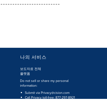
나의 서비스
보도자료 전체
플랫폼
Do not sell or share my personal
information:
Submit via
Privacy@cision.com
Call Privacy toll-free: 877-297-8921