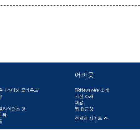
어바웃
뮤니케이션 클라우드
PRNewswire 소개
용
시전 소개
채용
컴플라이언스 용
웹 접근성
 용
전세계 사이트
품