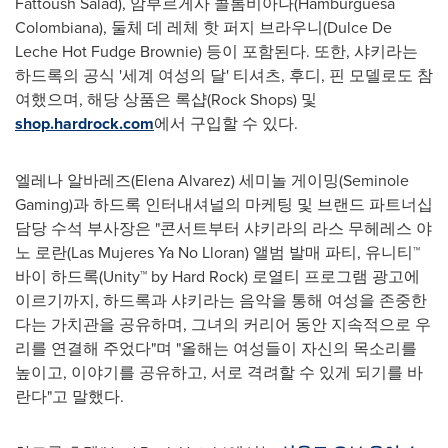
Fattoush Salad), 암부르게사 콜롬비아나(Hamburguesa
Colombiana), 둘체 데 레체 핫 퍼지 브라우니(Dulce De
Leche Hot Fudge Brownie) 등이 포함된다. 또한, 샤키라는
하드록의 공식 '세계 여성의 달' 티셔츠, 후디, 핀 모델로도 참
여했으며, 해당 상품은 록샵(Rock Shops) 및
shop.hardrock.com
에서 구입할 수 있다.
엘레나 알바레즈(
Elena Alvarez
) 세미놀 게이밍(Seminole
Gaming)과 하드록 인터내셔널의 마케팅 및 브랜드 파트너십
담당 수석 부사장은 "콘서트부터 샤키라의 라스 무헤레스 야
노 로란(Las Mujeres Ya No Lloran) 앨범 발매 파티, 유니티™
바이 하드록(Unity™ by Hard Rock) 로열티 프로그램 광고에
이르기까지, 하드록과 샤키라는 음악을 통해 여성을 존중한
다는 가치관을 공유하며, 그녀의 커리어 동안 지속적으로 우
리를 연결해 주었다"며 "올해는 여성들이 자신의 목소리를
높이고, 이야기를 공유하고, 서로 격려할 수 있게 되기를 바
란다"고 말했다.