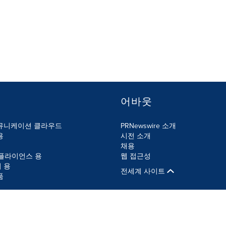
어바웃
뮤니케이션 클라우드
PRNewswire 소개
용
시전 소개
채용
컴플라이언스 용
웹 접근성
 용
전세계 사이트
품
사이트맵
쿠키 설정
접근 권한