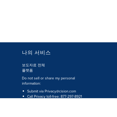
나의 서비스
보도자료 전체
플랫폼
Do not sell or share my personal
information:
Submit via
Privacy@cision.com
Call Privacy toll-free: 877-297-8921
저작권 © 2026 Cision US Inc.