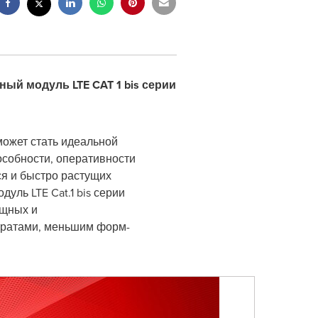
й модуль LTE CAT 1 bis серии
 может стать идеальной
особности, оперативности
я и быстро растущих
ль LTE Cat.1 bis серии
ощных и
тратами, меньшим форм-