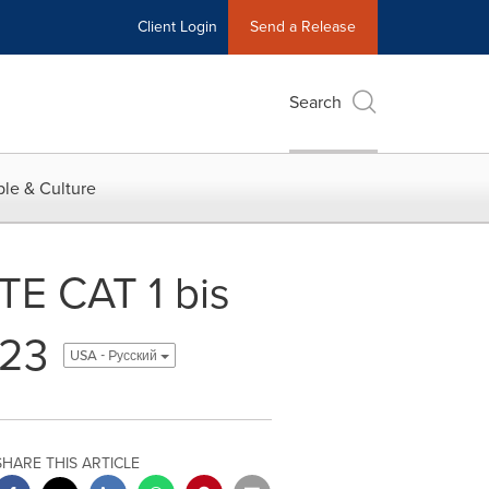
Client Login
Send a Release
Search
le & Culture
E CAT 1 bis
023
USA - Pусский
SHARE THIS ARTICLE