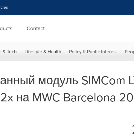
cies
ducts
Contact
e & Tech
Lifestyle & Health
Policy & Public Interest
Peop
нный модуль SIMCom LT
2x на MWC Barcelona 2