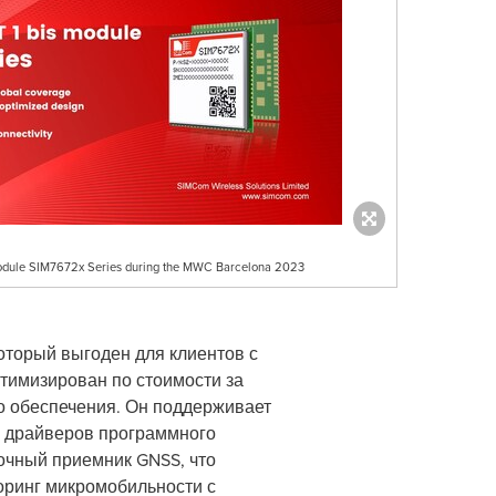
module SIM7672x Series during the MWC Barcelona 2023
оторый выгоден для клиентов с
птимизирован по стоимости за
о обеспечения. Он поддерживает
е драйверов программного
точный приемник GNSS, что
торинг микромобильности с