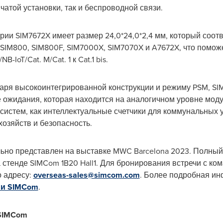
атой установки, так и беспроводной связи.
рии SIM7672X имеет размер 24,0*24,0*2,4 мм, который соот
 SIM800, SIM800F, SIM7000X, SIM7070X и A7672X, что помо
IoT/Cat. M/Cat. 1 к Cat.1 bis.
аря высокоинтегрированной конструкции и режиму PSM, SI
 ожидания, которая находится на аналогичном уровне мод
систем, как интеллектуальные счетчики для коммунальных у
озяйств и безопасность.
ьно представлен на выставке MWC Barcelona 2023. Полны
стенде SIMCom 1B20 Hall1. Для бронирования встречи с ко
о адресу:
overseas-sales@simcom.com
. Более подробная ин
ии SIMCom
.
SIMCom