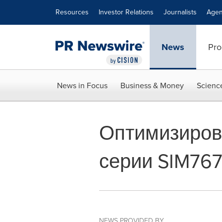
Accessibility Statement
Skip Navigation
Resources
Investor Relations
Journalists
Agen
News
Pro
News in Focus
Business & Money
Scienc
Оптимизирова
серии SIM767
NEWS PROVIDED BY