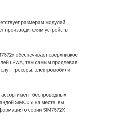
ветствует размерам модулей
жет производителям устройств
M7672x обеспечивает сверхнизкое
улей LPWA, тем самым продлевая
слуг, трекеры, электромобили,
й ассортимент беспроводных
мандой SIMCom на месте, вы
формация о серии SIM7672X