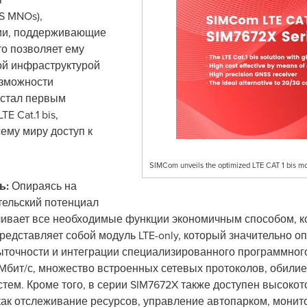
S MNOs),
сии, поддерживающие
то позволяет ему
ой инфраструктурой
озможности
 стал первым
 Cat.1 bis,
ему миру доступ к
SIMCom unveils the optimized LTE CAT 1 bis 
ь:
Опираясь на
тельский потенциал
чивает все необходимые функции экономичным способом, к
едставляет собой модуль LTE-only, который значительно о
ыточности и интеграции специализированного программног
 Mбит/с, множество встроенных сетевых протоколов, обили
тем. Кроме того, в серии SIM7672X также доступен высоко
 как отслеживание ресурсов, управление автопарком, мони