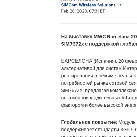
SIMCom Wireless Solutions
Feb 28, 2023, 07:31 ET
На выставке MWC Barcelona 2
SIM7672x с поддержкой глоба
БАРСЕЛОНА (Испания)
,
28 февр
альтернативой для систем Интер
реагирования в режиме реально
потребностей рынка сотовой связ
SIM7672X, предлагая комплексн
высокопроизводительных IoT-по
фактором и более высокой энер
Глобальное покрытие:
Модуль 
поддерживает стандарты 3GPP R1
региональных варианта, включа