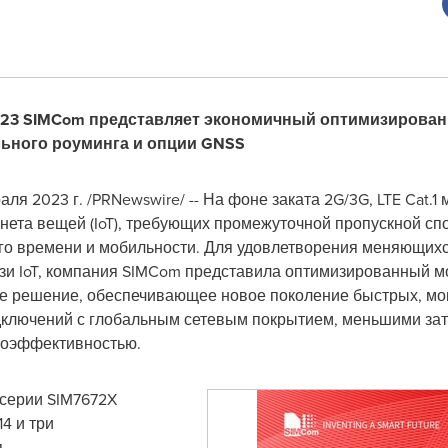
023 SIMCom представляет экономичный оптимизированны
льного роуминга и опции GNSS
аля 2023 г.
/PRNewswire/ -- На фоне заката 2G/3G, LTE Cat.1
нета вещей (IoT), требующих промежуточной пропускной сп
го времени и мобильности. Для удовлетворения меняющихс
и IoT, компания SIMCom представила оптимизированный моду
ое решение, обеспечивающее новое поколение быстрых, м
дключений с глобальным сетевым покрытием, меньшими за
гоэффективностью.
серии SIM7672X
4 и три
я