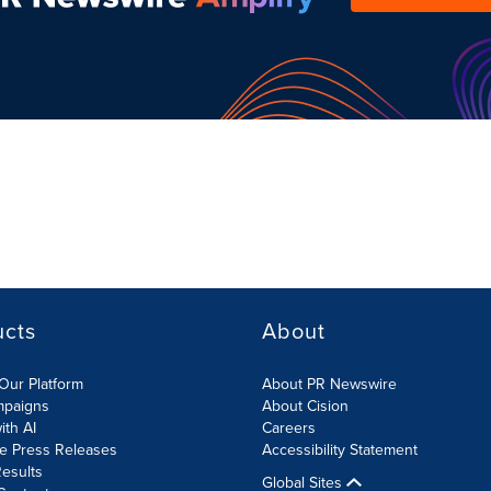
ucts
About
Our Platform
About PR Newswire
mpaigns
About Cision
ith AI
Careers
te Press Releases
Accessibility Statement
esults
Global Sites