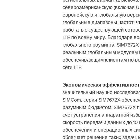
североамериканскую (включая U
европейскую и глобальную вер
глобальные диапазоны частот, ч
работать с существующей сотов
LTE по всему миру. Благодаря в
глобального роуминга, SIM7672X
реальным глобальным модулем LTE
обеспечивающим клиентам по вс
сети LTE.
Экономическая эффективност
значительный научно-исследова
SIMCom, серия SIM7672X обеспе
разумным бюджетом. SIM7672X пр
счет устранения аппаратной изб
скорость передачи данных до 10
обеспечения и операционных сис
облегчает решение таких задач,