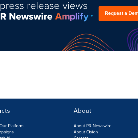
press release views
Request a De
ucts
About
Our Platform
About PR Newswire
mpaigns
About Cision