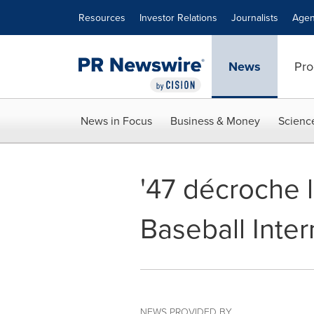
Accessibility Statement
Skip Navigation
Resources
Investor Relations
Journalists
Agen
News
Pro
News in Focus
Business & Money
Scienc
'47 décroche 
Baseball Inter
NEWS PROVIDED BY