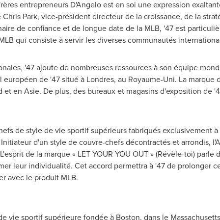
s frères entrepreneurs D'Angelo est en soi une expression exaltant
é
Chris Park
, vice-président directeur de la croissance, de la strat
aire de confiance et de longue date de la MLB, '47 est particuli
 MLB qui consiste à servir les diverses communautés international
tionales, '47 ajoute de nombreuses ressources à son équipe mondi
ial européen de '47 situé à Londres, au Royaume-Uni. La marque d
 et en Asie. De plus, des bureaux et magasins d'exposition de 
fs de style de vie sportif supérieurs fabriqués exclusivement à p
Initiateur d'un style de couvre-chefs décontractés et arrondis, l
 L'esprit de la marque « LET YOUR YOU OUT » (Révèle-toi) parle de 
r leur individualité. Cet accord permettra à '47 de prolonger 
er avec le produit MLB.
de vie sportif supérieure fondée à
Boston
, dans le
Massachusett