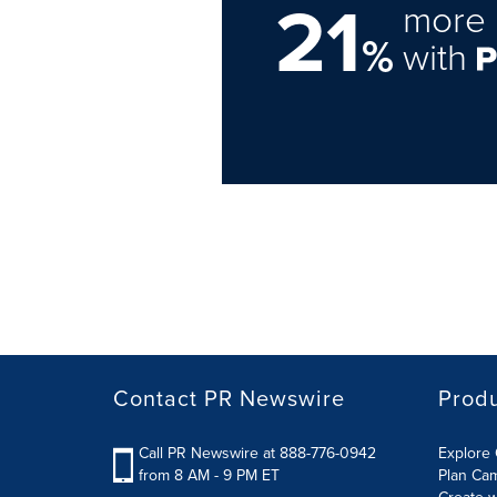
21
more 
%
with
Contact PR Newswire
Prod
Call PR Newswire at 888-776-0942
Explore 
from 8 AM - 9 PM ET
Plan Ca