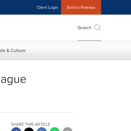
Client Login
Send a Release
Search
le & Culture
League
SHARE THIS ARTICLE