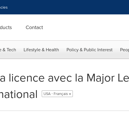
cies
ducts
Contact
e & Tech
Lifestyle & Health
Policy & Public Interest
Peop
la licence avec la Major 
national
USA - Français