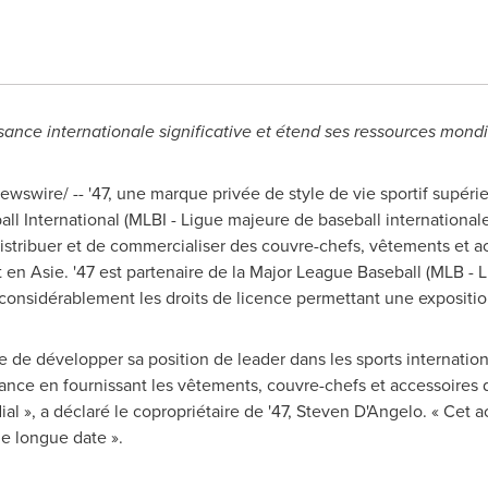
sance internationale significative et étend ses ressources mond
wswire/ -- '47, une marque privée de style de vie sportif supéri
ll International (MLBI - Ligue majeure de baseball international
 distribuer et de commercialiser des couvre-chefs, vêtements et
en Asie. '47 est partenaire de la Major League Baseball (MLB - 
considérablement les droits de licence permettant une expositio
e de développer sa position de leader dans les sports internati
sance en fournissant les vêtements, couvre-chefs et accessoires d
l », a déclaré le copropriétaire de '47,
Steven D'Angelo
. « Cet 
e longue date ».