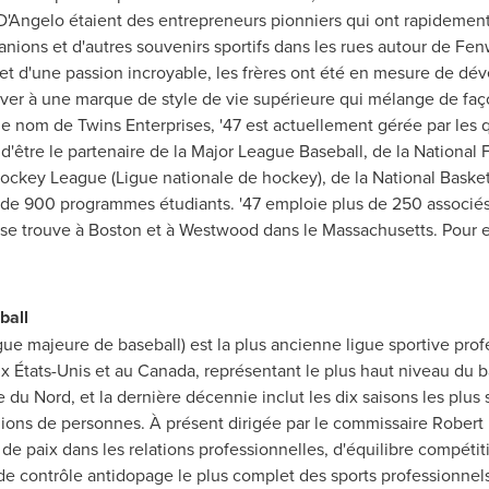
 D'Angelo étaient des entrepreneurs pionniers qui ont rapidement 
anions et d'autres souvenirs sportifs dans les rues autour de
Fen
t et d'une passion incroyable, les frères ont été en mesure de dév
river à une marque de style de vie supérieure qui mélange de faço
 nom de Twins Enterprises, '47 est actuellement gérée par les q
e d'être le partenaire de la Major League Baseball, de la National
 Hockey League (Ligue nationale de hockey), de la National Basket
us de 900 programmes étudiants. '47 emploie plus de 250 associés
 se trouve à
Boston
et à
Westwood
dans le
Massachusetts
. Pour 
ball
ue majeure de baseball) est la plus ancienne ligue sportive profe
 États-Unis et au
Canada
, représentant le plus haut niveau du b
du Nord, et la dernière décennie inclut les dix saisons les plus s
lions de personnes. À présent dirigée par le commissaire
Robert 
de paix dans les relations professionnelles, d'équilibre compétitif
de contrôle antidopage le plus complet des sports professionne