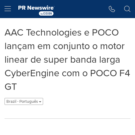
Accessibility Statement
Skip Navigation
Hamburger menu
AAC Technologies e POCO
lançam em conjunto o motor
linear de super banda larga
CyberEngine com o POCO F4
GT
Brazil - Português