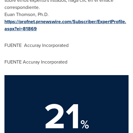
sobre el/los experto/s listados, haga clic en el enlace
correspondiente.
Euan Thomson
, Ph.D.
https://profnet.prnewswire.com/Subscriber/ExpertProfile.
aspx?ei=81869
FUENTE Accuray Incorporated
FUENTE Accuray Incorporated
21
%