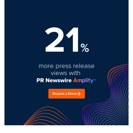
21
%
more press release
views with
Request a Demo