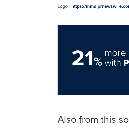
Logo -
https://mma.prnewswire.
21
more 
%
with
Also from this s