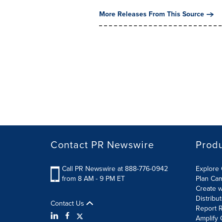
More Releases From This Source
Contact PR Newswire
Prod
Call PR Newswire at 888-776-0942
Explore 
from 8 AM - 9 PM ET
Plan Ca
Create w
Distribu
Contact Us
Report R
Amplify 