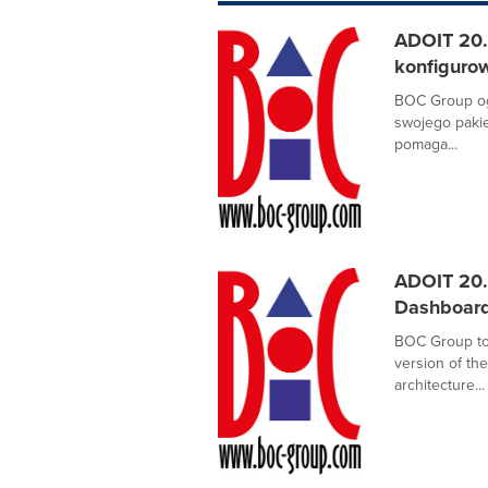
ADOIT 20.
konfigurow
BOC Group og
swojego pakie
pomaga...
ADOIT 20.
Dashboard
BOC Group tod
version of th
architecture...