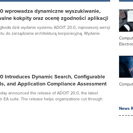
0 wprowadza dynamiczne wyszukiwanie,
alne kokpity oraz ocenę zgodności aplikacji
łosiła dziś wydanie systemu ADOIT 20.0, najnowszej wersji
tu do zarządzania architekturą korporacyjną. Wydanie
Comput
Electro
0 Introduces Dynamic Search, Configurable
s, and Application Compliance Assessment
Comput
ay announced the release of ADOIT 20.0, the latest
eir EA suite. The release helps organizations cut through
News R