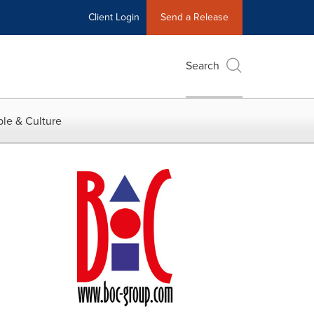
Client Login
Send a Release
Search
le & Culture