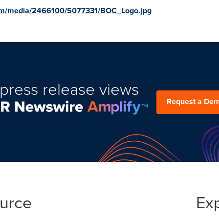
com/media/2466100/5077331/BOC_Logo.jpg
press release views
Request a De
ource
Ex