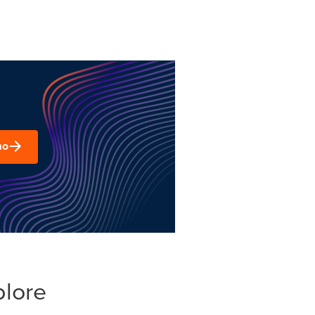
mo
plore