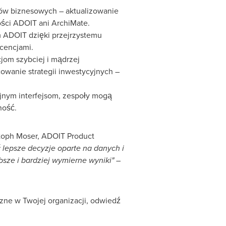
rów biznesowych – aktualizowanie
ości ADOIT ani ArchiMate.
em ADOIT dzięki przejrzystemu
icencjami.
jom szybciej i mądrzej
cowanie strategii inwestycyjnych –
jnym interfejsom, zespoły mogą
ność.
toph Moser, ADOIT Product
 lepsze decyzje oparte na danych i
bsze i bardziej wymierne wyniki"
–
czne w Twojej organizacji, odwiedź