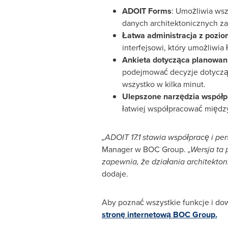
ADOIT Forms
: Umożliwia ws
danych architektonicznych za
Łatwa administracja z pozio
interfejsowi, który umożliwia
Ankieta dotycząca planowani
podejmować decyzje dotyczące 
wszystko w kilka minut.
Ulepszone narzędzia współp
łatwiej współpracować między
„ADOIT 17.1 stawia współpracę i pe
Manager w BOC Group.
„Wersja ta
zapewnia, że działania architekton
dodaje.
Aby poznać wszystkie funkcje i dow
stronę internetową BOC Group
.