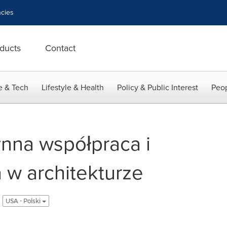
cies
ducts
Contact
e & Tech
Lifestyle & Health
Policy & Public Interest
Peop
ynna współpraca i
 w architekturze
USA - Polski