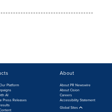
ucts
About
Our Platform
About PR Newswire
mpaigns
About Cision
ith AI
Careers
te Press Releases
Accessibility Statement
esults
Global Sites
Content