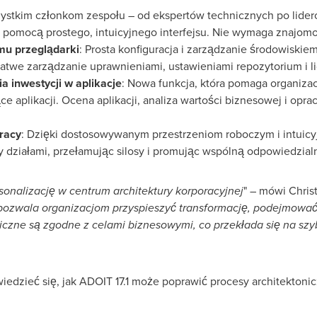
zystkim członkom zespołu – od ekspertów technicznych po lide
 pomocą prostego, intuicyjnego interfejsu. Nie wymaga znajom
mu przeglądarki
: Prosta konfiguracja i zarządzanie środowiski
 łatwe zarządzanie uprawnieniami, ustawieniami repozytorium i l
a inwestycji w aplikacje
: Nowa funkcja, która pomaga organizac
aplikacji. Ocena aplikacji, analiza wartości biznesowej i opra
racy
: Dzięki dostosowywanym przestrzeniom roboczym i intuicy
 działami, przełamując silosy i promując wspólną odpowiedzial
rsonalizację w centrum architektury korporacyjnej
" – mówi Chris
 pozwala organizacjom przyspieszyć transformację, podejmować
iczne są zgodne z celami biznesowymi, co przekłada się na szy
iedzieć się, jak ADOIT 17.1 może poprawić procesy architektoni