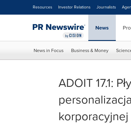
Accessibility Statement
Skip Navigation
Resources
Investor Relations
Journalists
Agen
News
Pro
News in Focus
Business & Money
Scienc
ADOIT 17.1: Pł
personalizacja
korporacyjnej