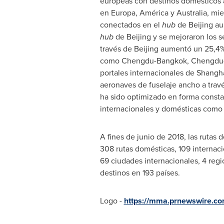
europeas con destinos domésticos 
en Europa, América y
Australia
, mi
conectados en el
hub
de
Beijing
aum
hub
de
Beijing
y se mejoraron los se
través de
Beijing
aumentó un 25,4% 
como
Chengdu
-
Bangkok
, Chengdu-
portales internacionales de Shangh
aeronaves de fuselaje ancho a travé
ha sido optimizado en forma consta
internacionales y domésticas com
A fines de junio de 2018, las rutas
308 rutas domésticas, 109 internaci
69 ciudades internacionales, 4 regi
destinos en 193 países.
Logo -
https://mma.prnewswire.c