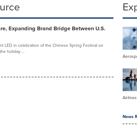
ource
Ex
are, Expanding Brand Bridge Between U.S.
nt LED in celebration of the Chinese Spring Festival on
he holiday ...
Aerosp
Airline
News R