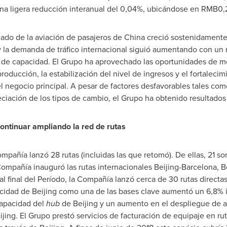
una ligera reducción interanual del 0,04%, ubicándose en
RMB0,
cado de la aviación de pasajeros de
China
creció sostenidamente
 y la demanda de tráfico internacional siguió aumentando con un 
ta de capacidad. El Grupo ha aprovechado las oportunidades de 
oducción, la estabilización del nivel de ingresos y el fortalecim
el negocio principal. A pesar de factores desfavorables tales co
ciación de los tipos de cambio, el Grupo ha obtenido resultados 
ontinuar ampliando la red de rutas
mpañía lanzó 28 rutas (incluidas las que retomó). De ellas, 21 so
 Compañía inauguró las rutas internacionales
Beijing
-
Barcelona
,
B
l final del Período, la Compañía lanzó cerca de 30 rutas directas 
acidad de
Beijing
como una de las bases clave aumentó un 6,8% i
capacidad del
hub
de
Beijing
y un aumento en el despliegue de a
ijing
. El Grupo prestó servicios de facturación de equipaje en r