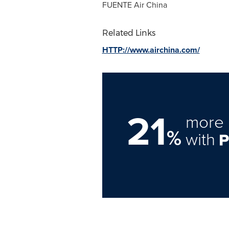
FUENTE Air China
Related Links
HTTP://www.airchina.com/
21
more 
%
with