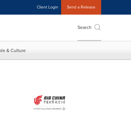
Client Login
Send a Release
Search
le & Culture