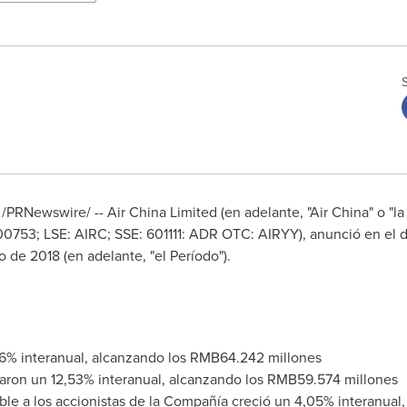
/PRNewswire/ -- Air China Limited (en adelante, "Air China" o "la
0753; LSE: AIRC; SSE: 601111: ADR OTC: AIRYY), anunció en el dí
o de 2018 (en adelante, "el Período").
96% interanual, alcanzando los
RMB64.242
millones
aron un 12,53% interanual, alcanzando los
RMB59.574
millones
uible a los accionistas de la Compañía creció un 4,05% interanual