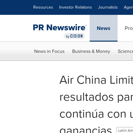
Accessibility Statement
Skip Navigation
Resources
Investor Relations
Journalists
Agen
News
Pro
News in Focus
Business & Money
Scienc
Air China Limi
resultados par
continúa con u
ganancias
Latin Am