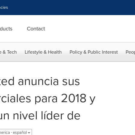
cies
ducts
Contact
e & Tech
Lifestyle & Health
Policy & Public Interest
Peop
ted anuncia sus
ciales para 2018 y
n nivel líder de
erica - español