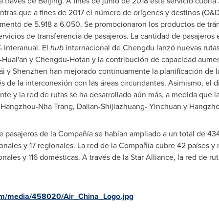
a través de
Beijing
. A fines de junio de 2018 este servicio cubría
entras que a fines de 2017 el número de orígenes y destinos (O&D,
entó de 5.918 a 6.050. Se promocionaron los productos de tránsi
rvicios de transferencia de pasajeros. La cantidad de pasajeros e
interanual. El
hub
internacional de
Chengdu
lanzó nuevas rutas
Huai'an y Chengdu-Hotan y la contribución de capacidad aument
ái y
Shenzhen
han mejorado continuamente la planificación de la
s de la interconexión con las áreas circundantes. Asimismo, el d
nte y la red de rutas se ha desarrollado aún más, a medida que 
o
Hangzhou
-
Nha Trang
,
Dalian
-
Shijiazhuang
- Yinchuan y
Hangzh
 de pasajeros de la Compañía se habían ampliado a un total de 43
onales y 17 regionales. La red de la Compañía cubre 42 países y
onales y 116 domésticas. A través de la
Star Alliance
, la red de r
om/media/458020/Air_China_Logo.jpg