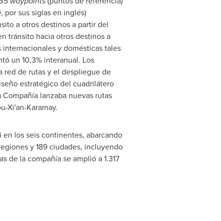
 35
waypoints
(puntos de referencia)
 por sus siglas en inglés)
to a otros destinos a partir del
n tránsito hacia otros destinos a
 internacionales y domésticas tales
ó un 10,3% interanual. Los
 red de rutas y el despliegue de
iseño estratégico del cuadrilátero
la Compañía lanzaba nuevas rutas
ou
-Xi'an-Karamay.
4 en los seis continentes, abarcando
 regiones y 189 ciudades, incluyendo
utas de la compañía se amplió a 1.317