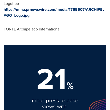
Logotipo -
https://mma.prnewswire.com/media/1765607/ARCHIPEL
AGO_Logo.jpg
FONTE Archipelago International
21
%
more press release
views with