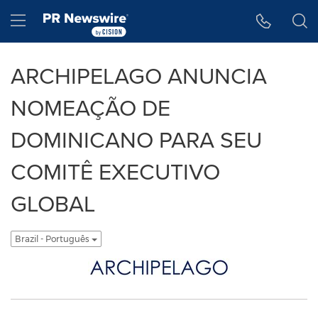
Accessibility Statement
Skip Navigation
Hamburger menu
ARCHIPELAGO ANUNCIA
NOMEAÇÃO DE
DOMINICANO PARA SEU
COMITÊ EXECUTIVO
GLOBAL
Brazil - Português