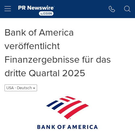
Accessibility Statement
Skip Navigation
Hamburger menu
Bank of America
veröffentlicht
Finanzergebnisse für das
dritte Quartal 2025
USA - Deutsch