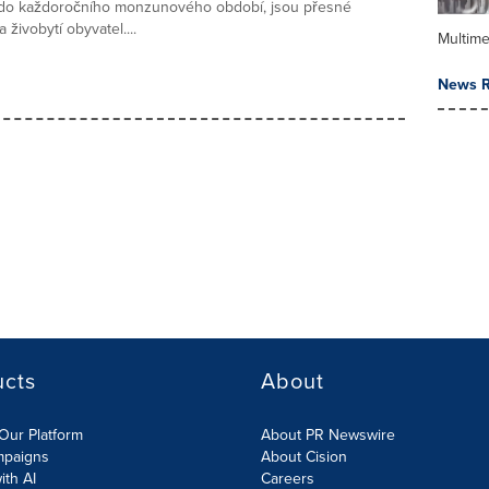
 do každoročního monzunového období, jsou přesné
živobytí obyvatel....
Multime
News R
ucts
About
Our Platform
About PR Newswire
mpaigns
About Cision
ith AI
Careers