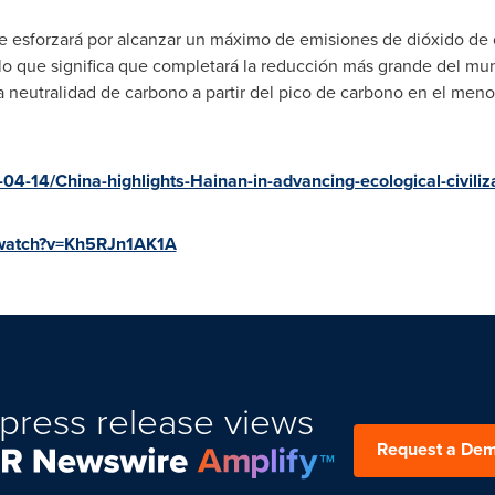
e esforzará por alcanzar un máximo de emisiones de dióxido de 
lo que significa que completará la reducción más grande del mun
 neutralidad de carbono a partir del pico de carbono en el menor
4-14/China-highlights-Hainan-in-advancing-ecological-civili
/watch?v=Kh5RJn1AK1A
press release views
Request a De