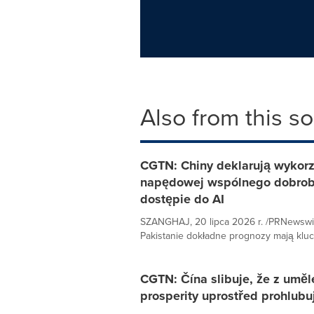
Also from this s
CGTN: Chiny deklarują wykorzys
napędowej wspólnego dobrobyt
dostępie do AI
SZANGHAJ, 20 lipca 2026 r. /PRNewswi
Pakistanie dokładne prognozy mają kluc
CGTN: Čína slibuje, že z umělé
prosperity uprostřed prohlubují