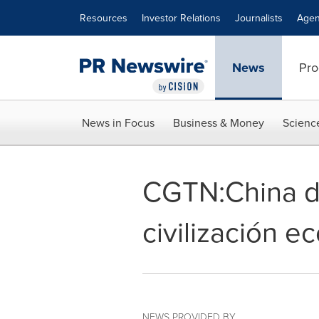
Accessibility Statement
Skip Navigation
Resources
Investor Relations
Journalists
Agen
News
Pro
News in Focus
Business & Money
Scienc
CGTN:China de
civilización e
NEWS PROVIDED BY