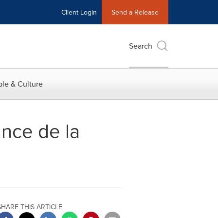
Client Login
Send a Release
Search
le & Culture
nce de la
SHARE THIS ARTICLE