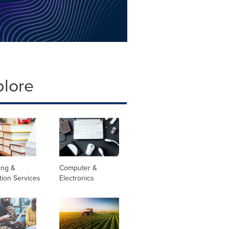
plore
ing &
Computer &
tion Services
Electronics