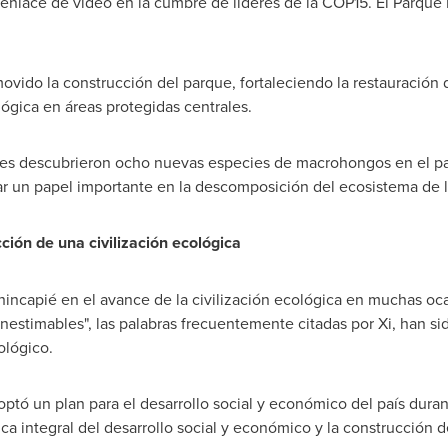
 enlace de video en la cumbre de líderes de la
COP15
. El Parque
vido la construcción del parque, fortaleciendo la restauración de
ógica en áreas protegidas centrales.
dores descubrieron ocho nuevas especies de macrohongos en el
ar un papel importante en la descomposición del ecosistema de la
ción de una civilización ecológica
 hincapié en el avance de la civilización ecológica en muchas oca
nestimables", las palabras frecuentemente citadas por Xi, han 
ológico.
tó un plan para el desarrollo social y económico del país duran
ca integral del desarrollo social y económico y la construcción 