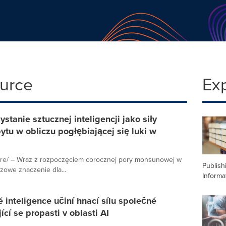
ource
Ex
tanie sztucznej inteligencji jako siły
u w obliczu pogłębiającej się luki w
re/ – Wraz z rozpoczęciem corocznej pory monsunowej w
Publish
zowe znaczenie dla...
Informa
 inteligence učiní hnací sílu společné
cí se propasti v oblasti AI