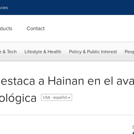
cies
ducts
Contact
e & Tech
Lifestyle & Health
Policy & Public Interest
Peop
staca a Hainan en el ava
cológica
USA - español