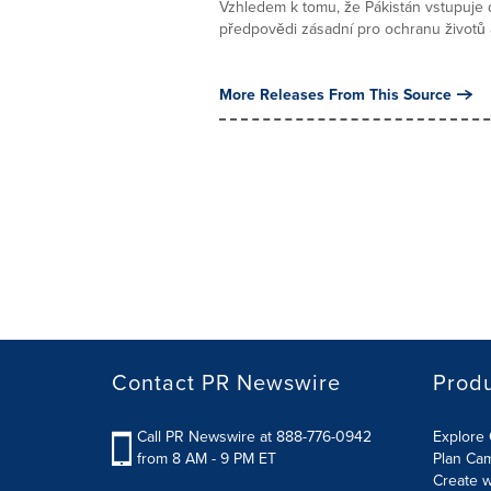
Vzhledem k tomu, že Pákistán vstupuje
předpovědi zásadní pro ochranu životů a 
More Releases From This Source
Contact PR Newswire
Prod
Call PR Newswire at 888-776-0942
Explore 
from 8 AM - 9 PM ET
Plan Ca
Create w