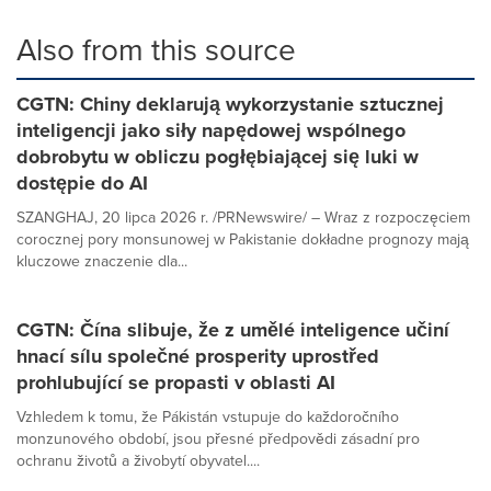
Also from this source
CGTN: Chiny deklarują wykorzystanie sztucznej
inteligencji jako siły napędowej wspólnego
dobrobytu w obliczu pogłębiającej się luki w
dostępie do AI
SZANGHAJ, 20 lipca 2026 r. /PRNewswire/ – Wraz z rozpoczęciem
corocznej pory monsunowej w Pakistanie dokładne prognozy mają
kluczowe znaczenie dla...
CGTN: Čína slibuje, že z umělé inteligence učiní
hnací sílu společné prosperity uprostřed
prohlubující se propasti v oblasti AI
Vzhledem k tomu, že Pákistán vstupuje do každoročního
monzunového období, jsou přesné předpovědi zásadní pro
ochranu životů a živobytí obyvatel....