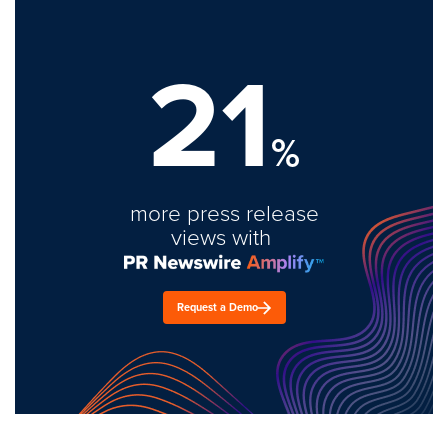
21
%
more press release
views with
Request a Demo