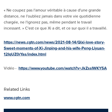
« Ne coupez pas l'amour véritable à cause d'une grande
distance, ne l'oubliez jamais dans votre vie quotidienne
chargée, ne l'ignorez pas, même pendant le travail
incessant. » C'est ce que Xi a dit, et ce sur quoi il a travaillé.
https://news.cgtn.com/news/2021-08-14/Qixi-love-story-
Sweet-moments-of-Xi-Jinping-and-his-wife-Peng-Liyuan-
12IqUZ0rYas/index.html
Vidéo -
https://www.youtube.com/watch?v=JkZssIWKY5A
Related Links
www.cgtn.com