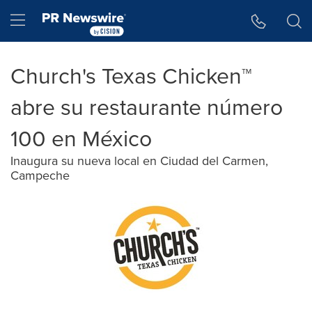
Accessibility Statement
Skip Navigation
Hamburger menu
Church's Texas Chicken™
abre su restaurante número
100 en México
Inaugura su nueva local en Ciudad del Carmen,
Campeche