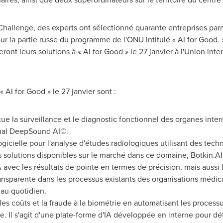
hallenge, des experts ont sélectionné quarante entreprises parm
r la partie russe du programme de l'ONU intitulé « AI for Good. 
ront leurs solutions à « AI for Good » le 27 janvier à l'Union in
 AI for Good » le 27 janvier sont :
ue la surveillance et le diagnostic fonctionnel des organes inter
nal DeepSound AI©.
icielle pour l'analyse d'études radiologiques utilisant des technol
s solutions disponibles sur le marché dans ce domaine, Botkin.AI 
 avec les résultats de pointe en termes de précision, mais aussi 
nsparente dans les processus existants des organisations médical
 au quotidien.
 les coûts et la fraude à la biométrie en automatisant les proce
ne. Il s'agit d'une plate-forme d'IA développée en interne pour dét