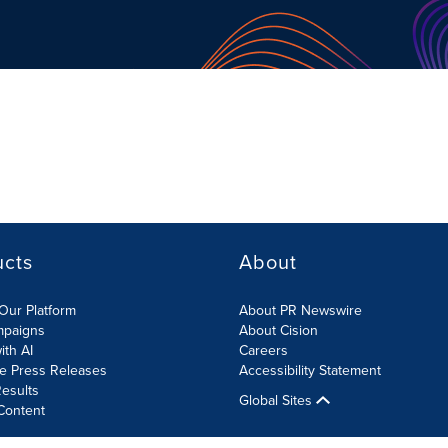
ucts
About
Our Platform
About PR Newswire
mpaigns
About Cision
ith AI
Careers
te Press Releases
Accessibility Statement
esults
Global Sites
Content