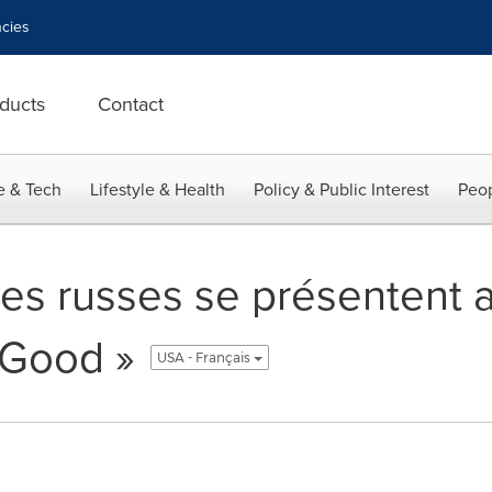
cies
ducts
Contact
e & Tech
Lifestyle & Health
Policy & Public Interest
Peop
ses russes se présentent
 Good »
USA - Français