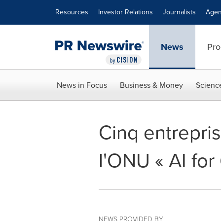
Accessibility Statement
Skip Navigation
Resources
Investor Relations
Journalists
Agen
News
Pro
News in Focus
Business & Money
Scienc
Cinq entrepri
l'ONU « AI for
NEWS PROVIDED BY