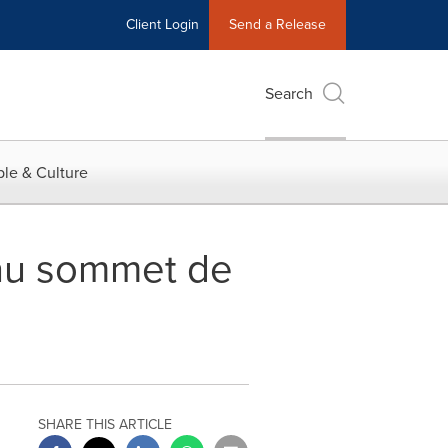
Client Login
Send a Release
Search
le & Culture
 au sommet de
SHARE THIS ARTICLE