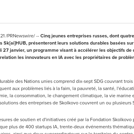
21 /PRNewswire/ --
Cinq jeunes entreprises russes, dont quatre
 Sk[ai]HUB, présenteront leurs solutions durables basées sur 
di 27 janvier, un programme visant à accélérer les objectifs 
lation les innovateurs en IA avec les propriétaires de problè
able des Nations unies comprend dix-sept SDG couvrant trois d
quent aux problèmes liés à la faim, la pauvreté, la santé, l'éducati
omie, la consommation, le changement climatique, la vie marine et 
s solutions des entreprises de Skolkovo couvrent un ou plusieurs
ures de soutien et d'initiatives créé par la Fondation Skolkov
ique plus de 400 startups IA, trente-deux événements thématiques
res, ainsi que deux superordinateurs sur le territoire du centre 