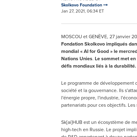
Skolkovo Foundation
Jan 27, 2021, 06:34 ET
MOSCOU et GENÈVE, 27 janvier 20
Fondation Skolkovo impliqués dans
mondial « AI for Good » le mercre
Nations Unies
.
Le sommet met en re
défis mondiaux liés à la durabilité.
Le programme de développement dur
société et la gouvernance. Ils s'atta
l'énergie propre, l'industrie, l'écon
partenariats pour ces objectifs. Le
Sk[ai]HUB est un écosystème de mes
high-tech en Russie. Le projet impl
de R&D appartenant à douze partenai