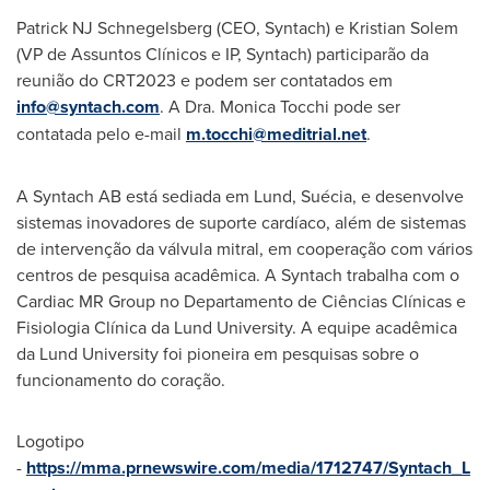
Patrick NJ Schnegelsberg (CEO, Syntach) e
Kristian Solem
(VP de Assuntos Clínicos e IP, Syntach) participarão da
reunião do CRT2023 e podem ser contatados em
info@syntach.com
. A Dra.
Monica Tocchi
pode ser
contatada pelo e-mail
m.tocchi@meditrial.net
.
A Syntach AB está sediada em
Lund
, Suécia, e desenvolve
sistemas inovadores de suporte cardíaco, além de sistemas
de intervenção da válvula mitral, em cooperação com vários
centros de pesquisa acadêmica. A Syntach trabalha com o
Cardiac MR Group no Departamento de Ciências Clínicas e
Fisiologia Clínica da Lund University. A equipe acadêmica
da Lund University foi pioneira em pesquisas sobre o
funcionamento do coração.
Logotipo
-
https://mma.prnewswire.com/media/1712747/Syntach_L