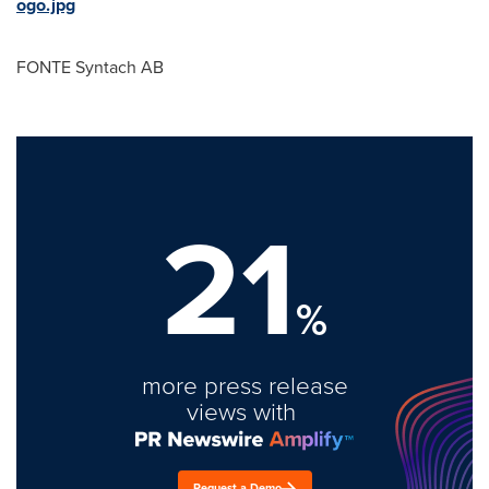
ogo.jpg
FONTE Syntach AB
21
%
more press release
views with
Request a Demo