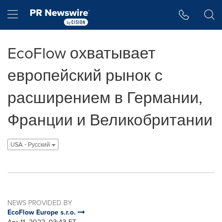
Accessibility Statement
Skip Navigation
Hamburger menu
EcoFlow охватывает
европейский рынок с
расширением в Германии,
Франции и Великобритании
USA - Pусский
NEWS PROVIDED BY
EcoFlow Europe s.r.o.