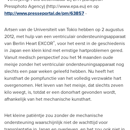
Pressphoto Agency) (http://www.epa.eu) en op
http://www.presseportal.de/pm/63857
-
Artsen van de Universiteit van
Tokio
hebben op 2 augustus
2012, met hulp van een ventriculair ondersteuningsapparaat
®
van Berlin Heart EXCOR
, voor het eerst in de geschiedenis
in
Japan
een klein kind met ernstige hartproblemen gered.
Vanuit medisch perspectief zou het 14 maanden oude
meisje zonder het ventriculair ondersteuningsapparaat nog
slechts een paar weken geleefd hebben. Nu heeft het
kunsthart de pompfunctie van het volledig verzwakte hart
overgenomen. Het leven van het meisje, dat slechts zeven
kilo weegt, is, totdat er een donorhart gevonden wordt,
afhankelijk van het mechanische kunsthart.
Het kleine patiëntje zou zonder de mechanische
ondersteuning waarschijnlijk niet de wachttijd voor
transplantatie in
Japan
en overleven, en het zou ook niet in