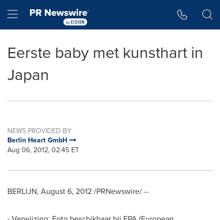
Accessibility Statement
Skip Navigation
Hamburger menu
Eerste baby met kunsthart in
Japan
NEWS PROVIDED BY
Berlin Heart GmbH
Aug 06, 2012, 02:45 ET
BERLIJN,
August 6, 2012
/PRNewswire/ --
- Verwijzing: Foto beschikbaar bij EPA (European