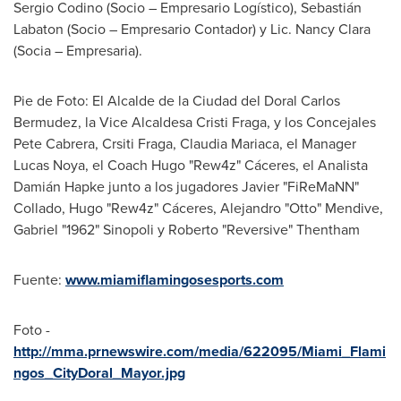
Sergio Codino
(Socio – Empresario Logístico), Sebastián
Labaton (Socio – Empresario Contador) y Lic.
Nancy Clara
(Socia – Empresaria).
Pie de Foto: El Alcalde de la Ciudad del
Doral Carlos
Bermudez
, la Vice Alcaldesa Cristi Fraga, y los Concejales
Pete Cabrera, Crsiti Fraga,
Claudia Mariaca
, el Manager
Lucas Noya
, el Coach
Hugo "Rew4
z" Cáceres, el Analista
Damián Hapke junto a los jugadores Javier "FiReMaNN"
Collado, Hugo "Rew4z" Cáceres, Alejandro "Otto" Mendive,
Gabriel "1962" Sinopoli y Roberto "Reversive" Thentham
Fuente:
www.miamiflamingosesports.com
Foto -
http://mma.prnewswire.com/media/622095/Miami_Flami
ngos_CityDoral_Mayor.jpg