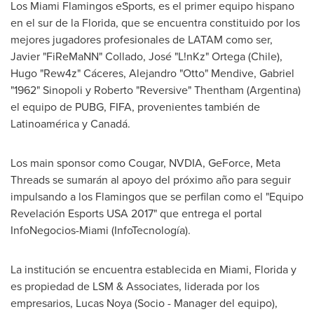
Los Miami Flamingos eSports, es el primer equipo hispano
en el sur de la
Florida
, que se encuentra constituido por los
mejores jugadores profesionales de LATAM como ser,
Javier "FiReMaNN" Collado, José "L!nKz" Ortega (
Chile
),
Hugo "Rew4z" Cáceres, Alejandro "Otto" Mendive, Gabriel
"1962" Sinopoli y Roberto "Reversive" Thentham (
Argentina
)
el equipo de PUBG, FIFA, provenientes también de
Latinoamérica y Canadá.
Los main sponsor como Cougar, NVDIA, GeForce, Meta
Threads se sumarán al apoyo del próximo año para seguir
impulsando a los Flamingos que se perfilan como el "Equipo
Revelación Esports
USA
2017" que entrega el portal
InfoNegocios-Miami (InfoTecnología).
La institución se encuentra establecida en
Miami, Florida
y
es propiedad de LSM & Associates, liderada por los
empresarios,
Lucas Noya
(Socio - Manager del equipo),