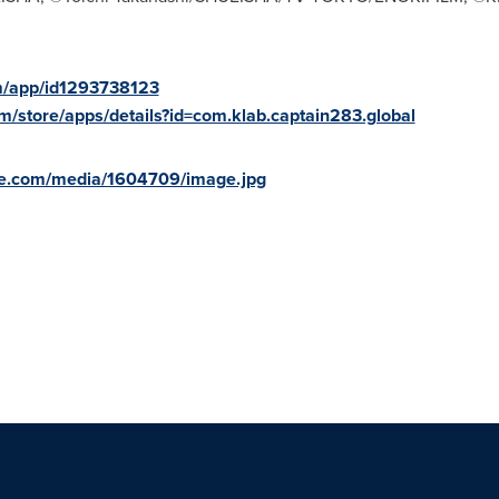
om/app/id1293738123
om/store/apps/details?id=com.klab.captain283.global
re.com/media/1604709/image.jpg