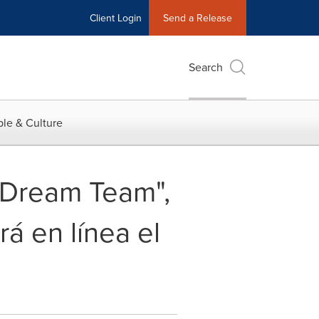
Client Login
Send a Release
Search
le & Culture
: Dream Team",
 en línea el