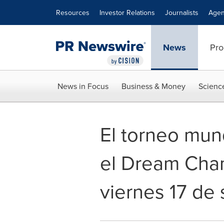
Accessibility Statement
Skip Navigation
Resources
Investor Relations
Journalists
Agen
News
Pro
News in Focus
Business & Money
Scienc
El torneo mun
el Dream Cham
viernes 17 de