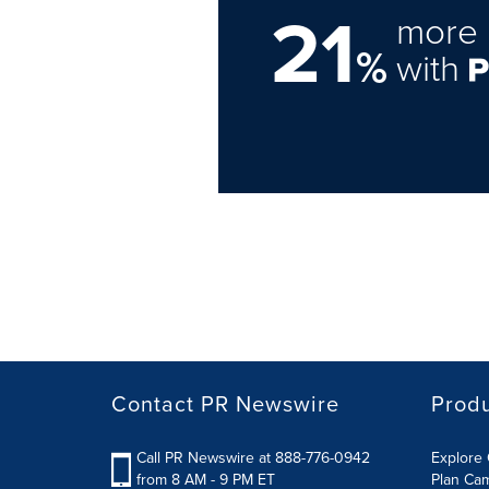
21
more 
%
with
Contact PR Newswire
Prod
Call PR Newswire at 888-776-0942
Explore 
from 8 AM - 9 PM ET
Plan Ca