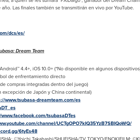
 línea, a quien se les sumará "FX|Daigo", ganador del Dream Cham
e año. Las finales también se transmitirán en vivo por YouTube.
om/dcs/es/
subasa: Dream Team
Android™ 4.4+, iOS 10.0+ (*No disponible en algunos dispositivos
tbol de enfrentamiento directo
d de compras integradas dentro del juego)
n excepción de Japón y
China
continental)
s://www.tsubasa-dreamteam.com/es
aDT_es
://www.facebook.com/tsubasaDTes
/www.youtube.com/channel/UCTgOPO7kIQ35YzB7SBIQoWQ/
iscord.gg/6tyEs48
EISHA; ©Yoichi Takahashi/SHUEISHA/TV TOKYO/ENOKIFILM; ©