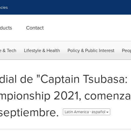
cies
ducts
Contact
e & Tech
Lifestyle & Health
Policy & Public Interest
Peop
dial de "Captain Tsubasa
pionship 2021, comenzará
 septiembre.
Latin America - español