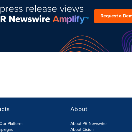
press release views
Request a De
ucts
About
Our Platform
About PR Newswire
mpaigns
About Cision