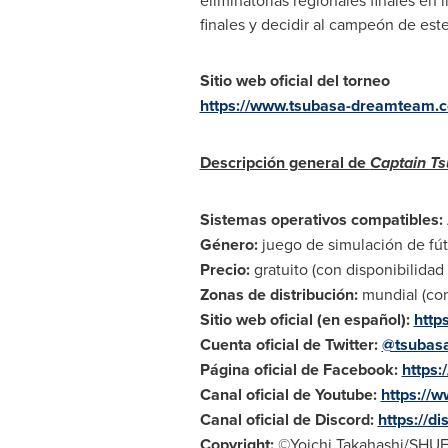
eliminatorias regionales finales en
finales y decidir al campeón de est
Sitio web oficial del torneo
https://www.tsubasa-dreamteam.c
Descripción general de
Captain T
Sistemas operativos compatibles:
Género:
juego de simulación de fú
Precio:
gratuito (con disponibilida
Zonas de distribución:
mundial (co
Sitio web oficial (en español):
http
Cuenta oficial de Twitter:
@tsubas
Página oficial de Facebook:
https
Canal oficial de Youtube:
https:/
Canal oficial de Discord:
https://d
Copyright:
©Yoichi Takahashi/SHU