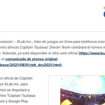
swire/ -- KLab Inc., líder de juegos en línea para teléfonos móv
ento directo
Captain Tsubasa: Dream Team
celebrará el torneo
. Además, ya está disponible el sitio web oficial (
https://www.t
e el
comunicado de prensa original
elease/2021/0831/ctdt_dcs2021.html
).
o oficial de
Capitán
or KLab Inc. para
rneo se disputará a
iles "Captain Tsubasa:
ore
y Google Play