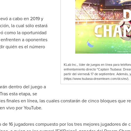
levó a cabo en 2019 y
ción, la cual sólo estará
reó como la oportunidad
e enfrenten a oponentes
dir quién es el número
KLab Inc., líder de juegos en línea para teléfo
enfrentamiento directo "Captain Tsubasa: Dre
partir del viernes& 17 de septiembre. Además, 
(https://www.tsubasa-dreamteam.com/dcs/es/).
arán dentro del juego a
Tras esta etapa, se
les finales en línea, las cuales constarán de cinco bloques que 
 en vivo por YouTube.
o de 16 jugadores compuesto por los tres mejores jugadores de c