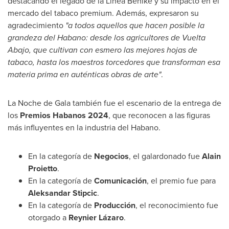
destacando el legado de la Línea Behike y su impacto en el
mercado del tabaco premium. Además, expresaron su
agradecimiento
"a todos aquellos que hacen posible la
grandeza del Habano: desde los agricultores de Vuelta
Abajo, que cultivan con esmero las mejores hojas de
tabaco, hasta los maestros torcedores que transforman esa
materia prima en auténticas obras de arte"
.
La
Noche de Gala
también fue el escenario de la entrega de
los
Premios Habanos 2024
, que reconocen a las figuras
más influyentes en la industria del Habano.
En la categoría de
Negocios
, el galardonado fue
Alain
Proietto
.
En la categoría de
Comunicación
, el premio fue para
Aleksandar Stipcic
.
En la categoría de
Producción
, el reconocimiento fue
otorgado a
Reynier Lázaro
.