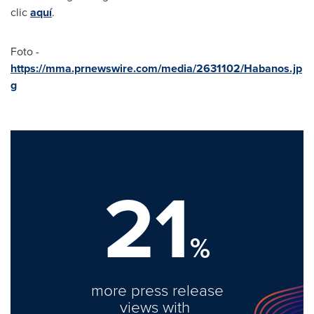
clic
aquí
.
Foto -
https://mma.prnewswire.com/media/2631102/Habanos.jp
g
21
%
more press release
views with