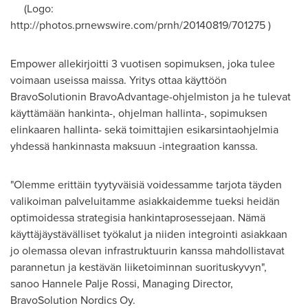
(Logo:
http://photos.prnewswire.com/prnh/20140819/701275 )
Empower allekirjoitti 3 vuotisen sopimuksen, joka tulee
voimaan useissa maissa. Yritys ottaa käyttöön
BravoSolutionin BravoAdvantage-ohjelmiston ja he tulevat
käyttämään hankinta-, ohjelman hallinta-, sopimuksen
elinkaaren hallinta- sekä toimittajien esikarsintaohjelmia
yhdessä hankinnasta maksuun -integraation kanssa.
"Olemme erittäin tyytyväisiä voidessamme tarjota täyden
valikoiman palveluitamme asiakkaidemme tueksi heidän
optimoidessa strategisia hankintaprosessejaan. Nämä
käyttäjäystävälliset työkalut ja niiden integrointi asiakkaan
jo olemassa olevan infrastruktuurin kanssa mahdollistavat
parannetun ja kestävän liiketoiminnan suorituskyvyn",
sanoo Hannele Palje Rossi, Managing Director,
BravoSolution Nordics Oy.