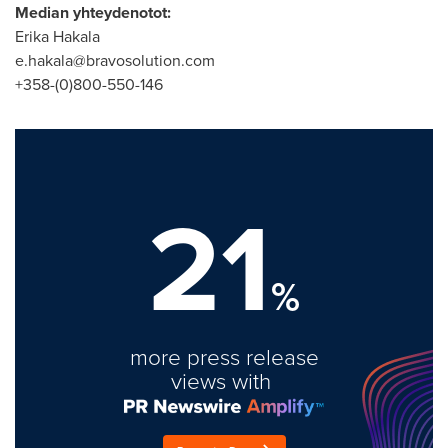
Median yhteydenotot:
Erika Hakala
e.hakala@bravosolution.com
+358-(0)800-550-146
21
%
more press release
views with