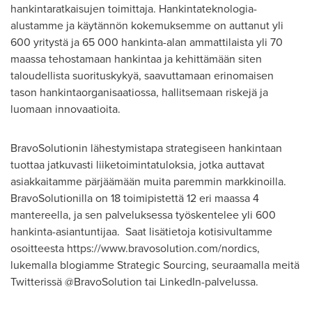
hankintaratkaisujen toimittaja. Hankintateknologia-
alustamme ja käytännön kokemuksemme on auttanut yli
600 yritystä ja 65 000 hankinta-alan ammattilaista yli 70
maassa tehostamaan hankintaa ja kehittämään siten
taloudellista suorituskykyä, saavuttamaan erinomaisen
tason hankintaorganisaatiossa, hallitsemaan riskejä ja
luomaan innovaatioita.
BravoSolutionin lähestymistapa strategiseen hankintaan
tuottaa jatkuvasti liiketoimintatuloksia, jotka auttavat
asiakkaitamme pärjäämään muita paremmin markkinoilla.
BravoSolutionilla on 18 toimipistettä 12 eri maassa 4
mantereella, ja sen palveluksessa työskentelee yli 600
hankinta-asiantuntijaa. Saat lisätietoja kotisivultamme
osoitteesta https://www.bravosolution.com/nordics,
lukemalla blogiamme Strategic Sourcing, seuraamalla meitä
Twitterissä @BravoSolution tai LinkedIn-palvelussa.