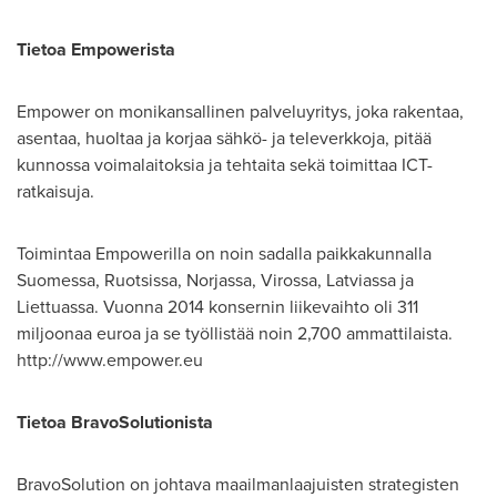
Tietoa
Empower
ista
Empower on monikansallinen palveluyritys, joka rakentaa,
asentaa, huoltaa ja korjaa sähkö- ja televerkkoja, pitää
kunnossa voimalaitoksia ja tehtaita sekä toimittaa ICT-
ratkaisuja.
Toimintaa Empowerilla on noin sadalla paikkakunnalla
Suomessa, Ruotsissa, Norjassa, Virossa, Latviassa ja
Liettuassa. Vuonna 2014 konsernin liikevaihto oli 311
miljoonaa euroa ja se työllistää noin 2,700 ammattilaista.
http://www.empower.eu
Tietoa
BravoSolution
ista
BravoSolution on johtava maailmanlaajuisten strategisten