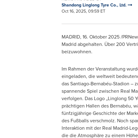
Shandong Linglong Tyre Co., Ltd.
Oct 16, 2025, 09:59 ET
MADRID
,
16. Oktober 2025
/PRNewsw
Madrid abgehalten. Über 200 Vertr
beizuwohnen.
Im Rahmen der Veranstaltung wurde
eingeladen, die weltweit bedeutend
das Santiago-Bernabéu-Stadion – 
spannende Spiel zwischen Real Madr
verfolgen. Das Logo „Linglong 50 Ye
prächtigen Hallen des Bernabéu, w
fünfzigjährige Geschichte der Mark
des Fußballs verschmolz. Noch spa
Interaktion mit der Real Madrid-Le
die die Atmosphäre zu einem Höhep