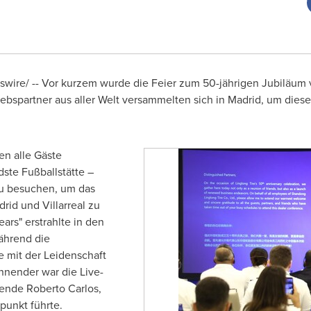
ire/ -- Vor kurzem wurde die Feier zum 50-jährigen Jubiläum vo
iebspartner aus aller Welt versammelten sich in Madrid, um d
n alle Gäste
ste Fußballstätte –
zu besuchen, um das
id und Villarreal zu
ars" erstrahlte in den
ährend die
e mit der Leidenschaft
nnender war die Live-
gende Roberto Carlos,
unkt führte.