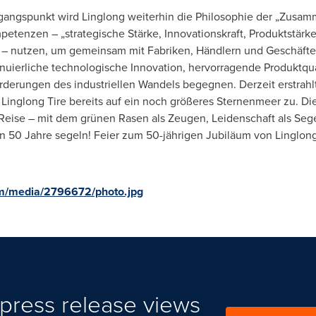
angspunkt wird Linglong weiterhin die Philosophie der „Zusam
tenzen – „strategische Stärke, Innovationskraft, Produktstärke,
 – nutzen, um gemeinsam mit Fabriken, Händlern und Geschäften
ierliche technologische Innovation, hervorragende Produktquali
erungen des industriellen Wandels begegnen. Derzeit erstrahlt
Linglong Tire bereits auf ein noch größeres Sternenmeer zu. Die
Reise – mit dem grünen Rasen als Zeugen, Leidenschaft als Sege
n 50 Jahre segeln! Feier zum 50-jährigen Jubiläum von Linglong 
m/media/2796672/photo.jpg
press release views