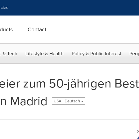
cies
ducts
Contact
e & Tech
Lifestyle & Health
Policy & Public Interest
Peop
Feier zum 50-jährigen Bes
in Madrid
USA - Deutsch