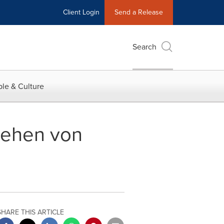
Client Login
Send a Release
Search
le & Culture
tehen von
SHARE THIS ARTICLE