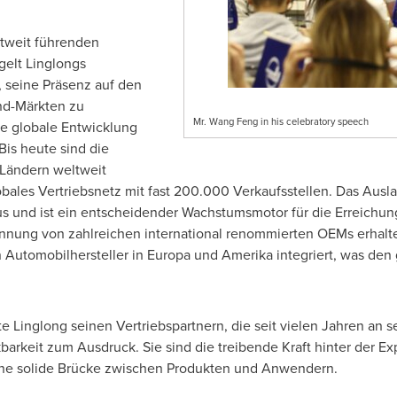
tweit führenden
elt Linglongs
 seine Präsenz auf den
nd-Märkten zu
Mr. Wang Feng in his celebratory speech
ie globale Entwicklung
 Bis heute sind die
Ländern weltweit
obales Vertriebsnetz mit fast 200.000 Verkaufsstellen. Das Ausl
us und ist ein entscheidender Wachstumsmotor für die Erreichung
ung von zahlreichen international renommierten OEMs erhalten 
Automobilhersteller in Europa und Amerika integriert, was den 
 Linglong seinen Vertriebspartnern, die seit vielen Jahren an s
arkeit zum Ausdruck. Sie sind die treibende Kraft hinter der Ex
eine solide Brücke zwischen Produkten und Anwendern.