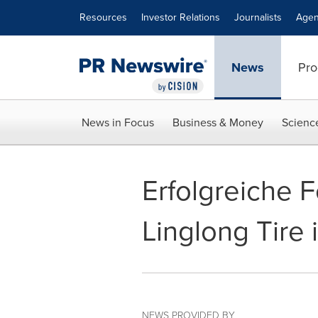
Accessibility Statement
Skip Navigation
Resources
Investor Relations
Journalists
Agen
News
Pro
News in Focus
Business & Money
Scienc
Erfolgreiche 
Linglong Tire 
NEWS PROVIDED BY