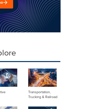
mo
plore
tive
Transportation,
Trucking & Railroad