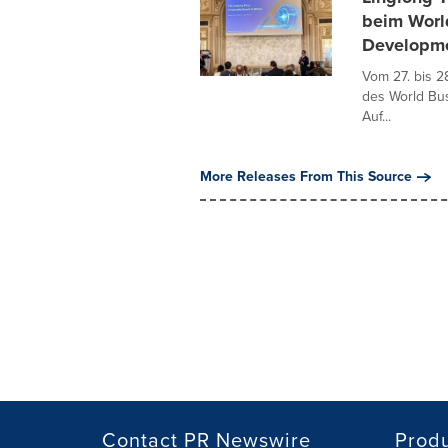
beim World
Developm
Vom 27. bis 2
des World Bus
Auf...
More Releases From This Source
Contact PR Newswire
Prod