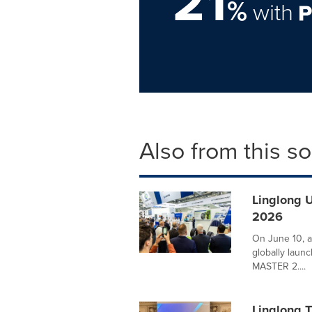
21
%
with
Also from this s
Linglong 
2026
On June 10, a
globally laun
MASTER 2....
Linglong T