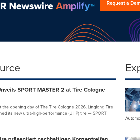
Request a De
ource
Ex
Unveils SPORT MASTER 2 at Tire Cologne
t the opening day of The Tire Cologne 2026, Linglong Tire
ched its new ultra-high-performance (UHP) tire — SPORT
Automo
ire präsentiert nachhaltigen Konzeptreifen