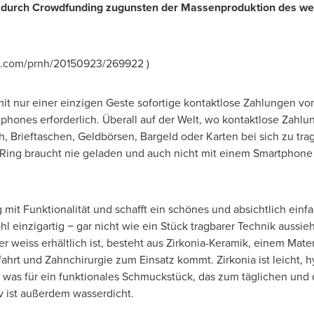
l durch Crowdfunding zugunsten der Massenproduktion des wel
e.com/prnh/20150923/269922 )
it nur einer einzigen Geste sofortige kontaktlose Zahlungen von
hones erforderlich. Überall auf der Welt, wo kontaktlose Zahlun
ch, Brieftaschen, Geldbörsen, Bargeld oder Karten bei sich zu trag
v-Ring braucht nie geladen und auch nicht mit einem Smartphon
it Funktionalität und schafft ein schönes und absichtlich einfa
hl einzigartig − gar nicht wie ein Stück tragbarer Technik aussi
r weiss erhältlich ist, besteht aus Zirkonia-Keramik, einem Mater
hrt und Zahnchirurgie zum Einsatz kommt. Zirkonia ist leicht, h
e, was für ein funktionales Schmuckstück, das zum täglichen und
v ist außerdem wasserdicht.