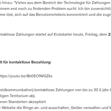
te hinzu: "Vieles aus dem Bereich der Technologie für Zahlungen 
nem erst noch zu findenden Problem sucht. Ich bin zuversichtlic
e löst, sich auf das Benutzererlebnis konzentriert und die zu
ontaktlose Zahlungen startet auf Kickstarter heute, Freitag, dem
2
lt für kontaktlose Bezahlung:
ttps://youtu.be/8b0EO1WGZks
eldkommunikation) kontaktlose Zahlungen von bis zu 30 £ (die 
gen Territorium ab).
onen Standorten akzeptiert
r Website die Ringe an- und ausschalten, Gelder verwalten und