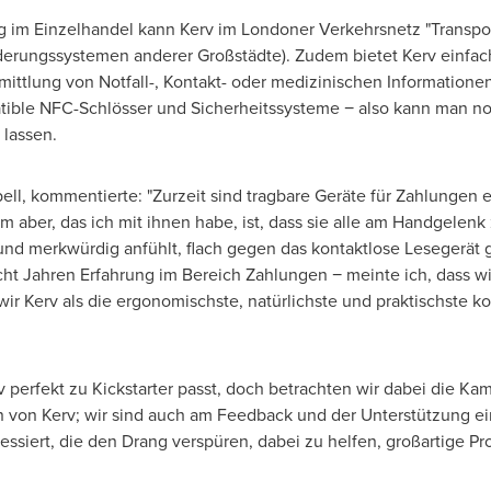
im Einzelhandel kann Kerv im Londoner Verkehrsnetz "Transpor
derungssystemen anderer Großstädte). Zudem bietet Kerv einfac
mittlung von Notfall-, Kontakt- oder medizinischen Informatione
ible NFC-Schlösser und Sicherheitssysteme − also kann man n
 lassen.
ell
, kommentierte: "Zurzeit sind tragbare Geräte für Zahlungen
em aber, das ich mit ihnen habe, ist, dass sie alle am Handgelenk
 und merkwürdig anfühlt, flach gegen das kontaktlose Lesegerät
cht Jahren Erfahrung im Bereich Zahlungen − meinte ich, dass 
ir Kerv als die ergonomischste, natürlichste und praktischste 
erv perfekt zu Kickstarter passt, doch betrachten wir dabei die K
 von Kerv; wir sind auch am Feedback und der Unterstützung e
essiert, die den Drang verspüren, dabei zu helfen, großartige Pr