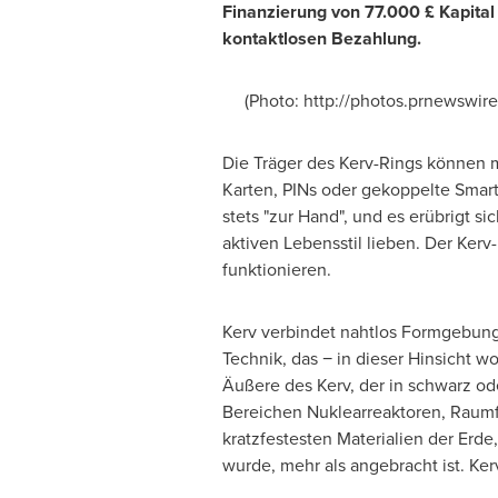
Finanzierung von 77.000
£ Kapita
kontaktlosen Bezahlung.
(Photo: http://photos.prnewswir
Die Träger des Kerv-Rings können m
Karten, PINs oder gekoppelte Smartp
stets "zur Hand", und es erübrigt si
aktiven Lebensstil lieben. Der Ker
funktionieren.
Kerv verbindet nahtlos Formgebung m
Technik, das − in dieser Hinsicht wo
Äußere des Kerv, der in schwarz ode
Bereichen Nuklearreaktoren, Raumfa
kratzfestesten Materialien der Erd
wurde, mehr als angebracht ist. Ker