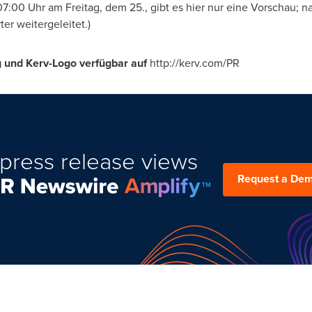
 07:00 Uhr am Freitag,
dem 25
., gibt es hier nur eine Vorschau; 
er weitergeleitet.)
 und Kerv-Logo verfügbar auf
http://kerv.com/PR
press release views
Request a De