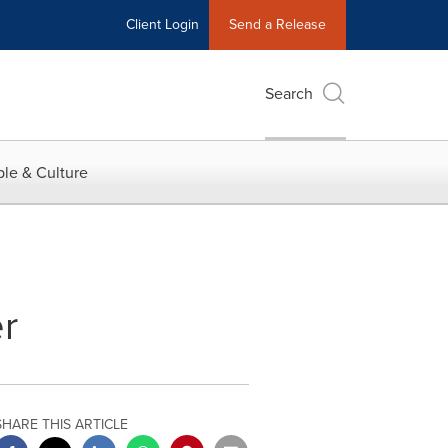
Client Login
Send a Release
Search
le & Culture
r
SHARE THIS ARTICLE