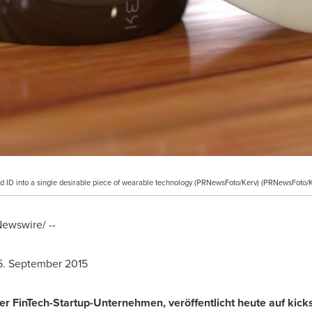
d ID into a single desirable piece of wearable technology (PRNewsFoto/Kerv) (PRNewsFoto/K
ewswire/ --
5.
September 2015
er FinTech-Startup-Unternehmen, veröffentlicht heute auf kick