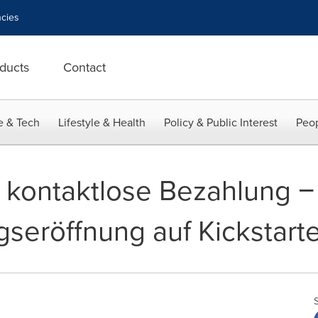
cies
ducts
Contact
e & Tech
Lifestyle & Health
Policy & Public Interest
Peop
r kontaktlose Bezahlung −
seröffnung auf Kickstarte