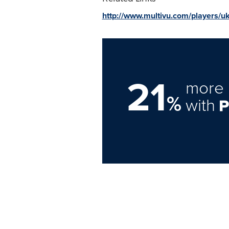
http://www.multivu.com/players/uk
21
more 
%
with