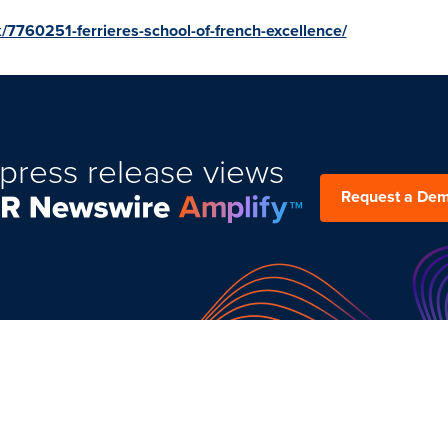
/7760251-ferrieres-school-of-french-excellence/
press release views
Request a De