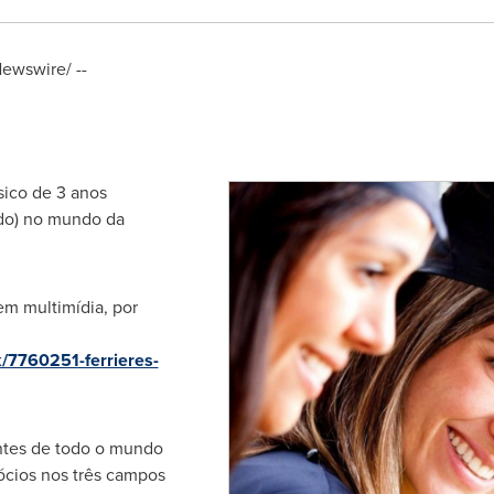
Newswire/ --
sico de 3 anos
ado) no mundo da
em multimídia, por
k/7760251-ferrieres-
antes de todo o mundo
ócios nos três campos