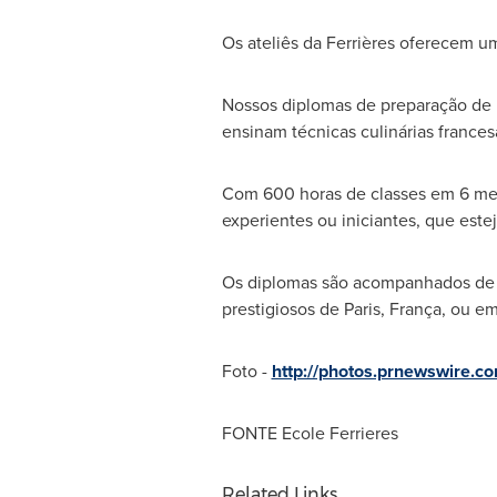
Os ateliês da Ferrières oferecem u
Nossos diplomas de preparação de m
ensinam técnicas culinárias frances
Com 600 horas de classes em 6 mes
experientes ou iniciantes, que est
Os diplomas são acompanhados de u
prestigiosos de
Paris
, França, ou em
Foto -
http://photos.prnewswire.
FONTE Ecole Ferrieres
Related Links