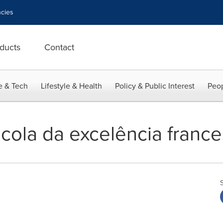
cies
ducts
Contact
e & Tech
Lifestyle & Health
Policy & Public Interest
Peop
scola da excelência franc