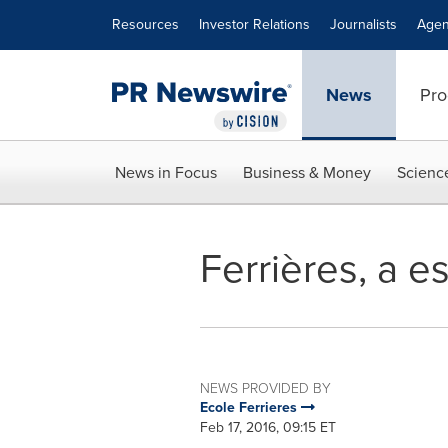
Accessibility Statement
Skip Navigation
Resources
Investor Relations
Journalists
Agen
News
Pro
News in Focus
Business & Money
Scienc
Ferrières, a e
NEWS PROVIDED BY
Ecole Ferrieres
Feb 17, 2016, 09:15 ET