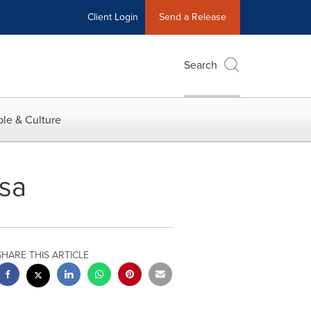
Client Login
Send a Release
Search
le & Culture
esa
SHARE THIS ARTICLE