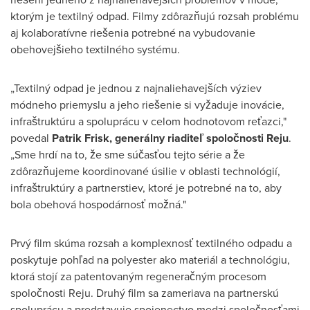
ktorým je textilný odpad. Filmy zdôrazňujú rozsah problému
aj kolaboratívne riešenia potrebné na vybudovanie
obehovejšieho textilného systému.
„Textilný odpad je jednou z najnaliehavejších výziev
módneho priemyslu a jeho riešenie si vyžaduje inovácie,
infraštruktúru a spoluprácu v celom hodnotovom reťazci,"
povedal
Patrik Frisk, generálny riaditeľ spoločnosti Reju
.
„Sme hrdí na to, že sme súčasťou tejto série a že
zdôrazňujeme koordinované úsilie v oblasti technológií,
infraštruktúry a partnerstiev, ktoré je potrebné na to, aby
bola obehová hospodárnosť možná."
Prvý film skúma rozsah a komplexnosť textilného odpadu a
poskytuje pohľad na polyester ako materiál a technológiu,
ktorá stojí za patentovaným regeneračným procesom
spoločnosti Reju. Druhý film sa zameriava na partnerskú
spoluprácu a predstavuje spojenectvo medzi spoločnosťami