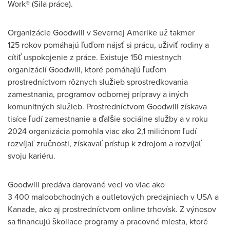
Work® (Sila práce).
Organizácie Goodwill v Severnej Amerike už takmer
125 rokov pomáhajú ľuďom nájsť si prácu, uživiť rodiny a
cítiť uspokojenie z práce. Existuje 150 miestnych
organizácií Goodwill, ktoré pomáhajú ľuďom
prostredníctvom rôznych služieb sprostredkovania
zamestnania, programov odbornej prípravy a iných
komunitných služieb. Prostredníctvom Goodwill získava
tisíce ľudí zamestnanie a ďalšie sociálne služby a v roku
2024 organizácia pomohla viac ako 2,1 miliónom ľudí
rozvíjať zručnosti, získavať prístup k zdrojom a rozvíjať
svoju kariéru.
Goodwill predáva darované veci vo viac ako
3 400 maloobchodných a outletových predajniach v USA a
Kanade, ako aj prostredníctvom online trhovísk. Z výnosov
sa financujú školiace programy a pracovné miesta, ktoré