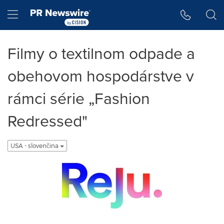
Accessibility Statement
Skip Navigation
Hamburger menu
Filmy o textilnom odpade a
obehovom hospodárstve v
rámci série „Fashion
Redressed"
USA - slovenčina