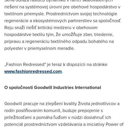
riešení na systémovej úrovni pre obehové hospodárstvo v
textilnom priemysle. Prostredníctvom svojej technológie
regenerácie a ekosystémových partnerstiev sa spoločnosť
Reju snaží riešiť kritickú medzeru v obehovom
hospodárstve textilu tým, že umožňuje zber, triedenie,
prípravu a regeneráciu textilného odpadu bohatého na
polyester v priemyselnom meradle.
„Fashion Redressed" je teraz k dispozícii na stránke
www.fashionredressed.com
.
O spoločnosti Goodwill Industries International
Goodwill pracuje na zlepšení kvality života jednotlivcov a
rodín posilňovaním komunít, buduje prepojenie s
príležitosťami a pomáha ľuďom v núdzi dosiahnuť ich
potenciál prostredníctvom vzdelávania a iniciatívy Power of