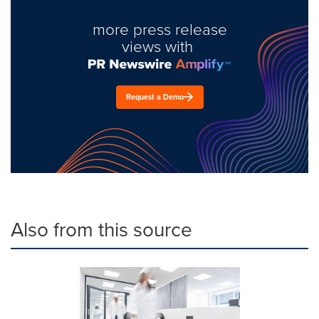
more press release
views with
Request a Demo
Also from this source