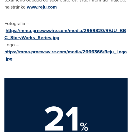
na stránke
www.reju.com
Fotografia –
https://mma.prnewswire.com/media/2969320/REJU_BB
C_StoryWorks_Series.jpg
Logo –
https://mma.prnewswire.com/media/2666366/Reju_Logo
.jpg
21
%