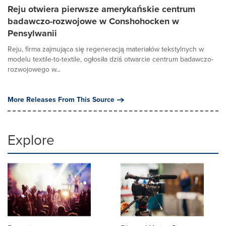
Reju otwiera pierwsze amerykańskie centrum
badawczo-rozwojowe w Conshohocken w
Pensylwanii
Reju, firma zajmująca się regeneracją materiałów tekstylnych w
modelu textile-to-textile, ogłosiła dziś otwarcie centrum badawczo-
rozwojowego w...
More Releases From This Source
Explore