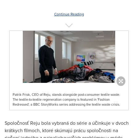
Continue Reading
Patrik Frisk, CEO of Reju, stands alongside post-consumer textile waste.
The textile-to-textile regeneration company is featured in 'Fashion
Redressed', a BBC StoryWorks series addressing the textile waste crisis.
Spoločnosť Reju bola vybraná do série a účinkuje v dvoch
krátkych filmoch, ktoré skúmajú prácu spoločnosti na
riešení jedného z najnaliehavejších problémov v móde,