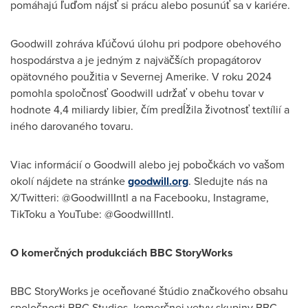
pomáhajú ľuďom nájsť si prácu alebo posunúť sa v kariére.
Goodwill zohráva kľúčovú úlohu pri podpore obehového
hospodárstva a je jedným z najväčších propagátorov
opätovného použitia v Severnej Amerike. V roku 2024
pomohla spoločnosť Goodwill udržať v obehu tovar v
hodnote 4,4 miliardy libier, čím predĺžila životnosť textílií a
iného darovaného tovaru.
Viac informácií o Goodwill alebo jej pobočkách vo vašom
okolí nájdete na stránke
goodwill.org
. Sledujte nás na
X/Twitteri: @GoodwillIntl a na Facebooku, Instagrame,
TikToku a YouTube: @GoodwillIntl.
O komerčných produkciách BBC StoryWorks
BBC StoryWorks je oceňované štúdio značkového obsahu
spoločnosti BBC Studios, komerčnej vetvy skupiny BBC