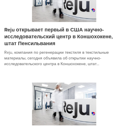
Reju открывает первый в США научно-
исследовательский центр в Коншохокене,
штат Пенсильвания
Reju, компания по регенерации текстиля в текстильные
материалы, сегодня объявила об открытии научно-
исследовательского центра в Коншохокене, штат...