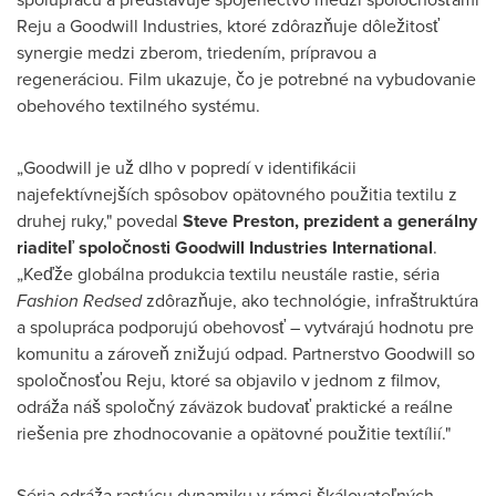
Reju a Goodwill Industries, ktoré zdôrazňuje dôležitosť
synergie medzi zberom, triedením, prípravou a
regeneráciou. Film ukazuje, čo je potrebné na vybudovanie
obehového textilného systému.
„Goodwill je už dlho v popredí v identifikácii
najefektívnejších spôsobov opätovného použitia textilu z
druhej ruky," povedal
Steve Preston, prezident a generálny
riaditeľ spoločnosti Goodwill Industries International
.
„Keďže globálna produkcia textilu neustále rastie, séria
Fashion Redsed
zdôrazňuje, ako technológie, infraštruktúra
a spolupráca podporujú obehovosť – vytvárajú hodnotu pre
komunitu a zároveň znižujú odpad. Partnerstvo Goodwill so
spoločnosťou Reju, ktoré sa objavilo v jednom z filmov,
odráža náš spoločný záväzok budovať praktické a reálne
riešenia pre zhodnocovanie a opätovné použitie textílií."
Séria odráža rastúcu dynamiku v rámci škálovateľných