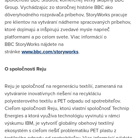
Group. Vychádzajúc zo storočnej histórie BBC ako
dôveryhodného rozprávača príbehov, StoryWorks pracuje
pre klientov na vytváraní nádherne spracovaných príbehov,
ktoré dojímajú a inšpirujú zvedavé mysle naprieč
platformami a po celom svete. Viac informácií o
BBC StoryWorks nájdete na
stránke
www.bbc.com/storyworks
.
O spoločnosti Reju
Reju je spoločnosť na regeneráciu textílií, zameraná na
vytváranie inovatívnych riešení na recykláciu
polyesterového textilu a PET odpadu od spotrebiteľov.
Cieľom spoločnosti Reju, ktorú vlastní spoločnosť Technip
Energies a ktorá využíva technológiu vyvinutú v rámci
výskumu IBM, je vytvoriť globálny obehový textilný
ekosystém s cieľom riešiť problematiku PET plastu z
textilného odpadu od spotrebiteľov. Viac informácií nájdete