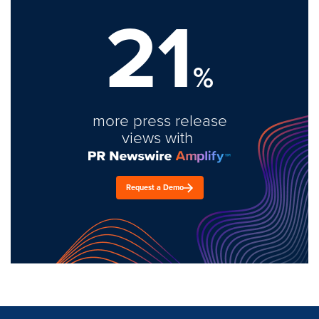
21
%
more press release
views with
Request a Demo