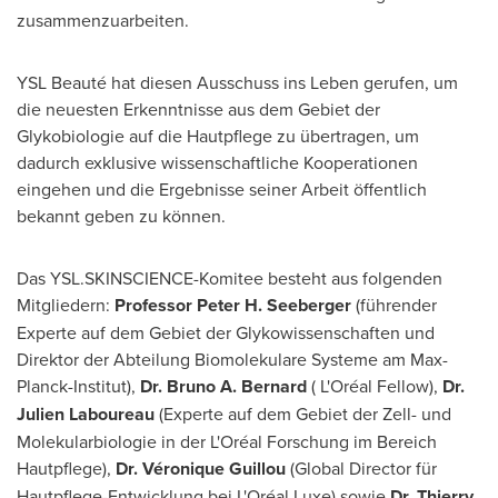
zusammenzuarbeiten.
YSL Beauté hat diesen Ausschuss ins Leben gerufen, um
die neuesten Erkenntnisse aus dem Gebiet der
Glykobiologie auf die Hautpflege zu übertragen, um
dadurch exklusive wissenschaftliche Kooperationen
eingehen und die Ergebnisse seiner Arbeit öffentlich
bekannt geben zu können.
Das YSL.SKINSCIENCE-Komitee besteht aus folgenden
Mitgliedern:
Professor
Peter H. Seeberger
(führender
Experte auf dem Gebiet der Glykowissenschaften und
Direktor der Abteilung Biomolekulare Systeme am Max-
Planck-Institut),
Dr.
Bruno A. Bernard
( L'Oréal Fellow),
Dr.
Julien Laboureau
(Experte auf dem Gebiet der Zell- und
Molekularbiologie in der L'Oréal Forschung im Bereich
Hautpflege),
Dr. Véronique Guillou
(Global Director für
Hautpflege-Entwicklung bei L'Oréal Luxe) sowie
Dr.
Thierry