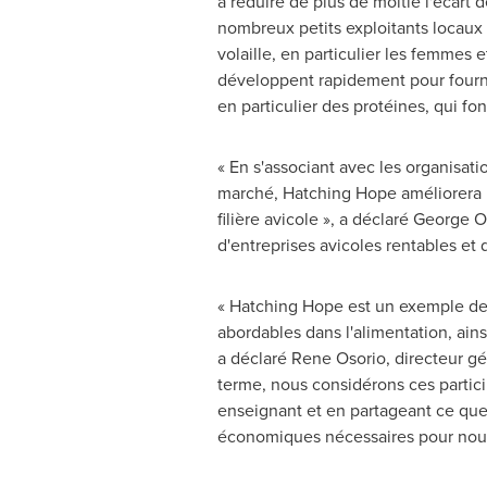
à réduire de plus de moitié l'écart
nombreux petits exploitants locaux
volaille, en particulier les femmes et
développent rapidement pour fourni
en particulier des protéines, qui f
« En s'associant avec les organisat
marché, Hatching Hope améliorera 
filière avicole », a déclaré
George 
d'entreprises avicoles rentables et 
« Hatching Hope est un exemple de 
abordables dans l'alimentation, ain
a déclaré
Rene Osorio
, directeur g
terme, nous considérons ces partic
enseignant et en partageant ce que 
économiques nécessaires pour nourri