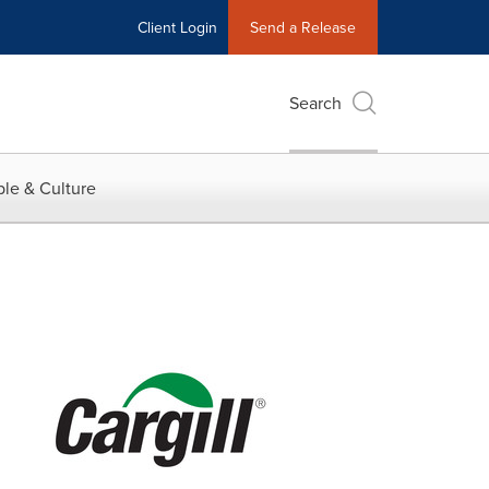
Client Login
Send a Release
Search
le & Culture