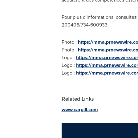
Pour plus d'informations, consultez 
200406/734-600933.
Photo :
https://mma.prnewswire.
Photo :
https://mma.prnewswire.
Logo :
https://mma.prnewswire.co
Logo :
https://mma.prnewswire.c
Logo :
https://mma.prnewswire.co
Related Links
www.cargill.com