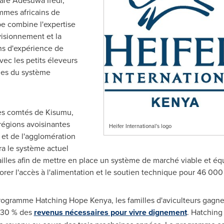
laré
Adesuwa Ifedi
,
mmes africains de
pe combine l'expertise
visionnement et la
ans d'expérience de
avec les petits éleveurs
ties du système
es comtés de Kisumu,
régions avoisinantes
Heifer International's logo
et de l'agglomération
a le système actuel
ailles afin de mettre en place un système de marché viable et éq
iorer l'accès à l'alimentation et le soutien technique pour 46 00
 programme Hatching Hope Kenya, les familles d'aviculteurs gag
t 30 % des
revenus nécessaires pour vivre dignement
. Hatching