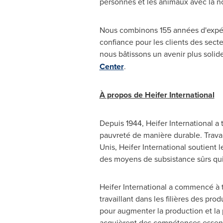
personnes et les animaux avec la no
Nous combinons 155 années d'expéri
confiance pour les clients des secte
nous bâtissons un avenir plus solide
Center
.
À propos de Heifer International
Depuis 1944, Heifer International a 
pauvreté de manière durable. Travai
Unis, Heifer International soutient 
des moyens de subsistance sûrs qui 
Heifer International a commencé à t
travaillant dans les filières des produ
pour augmenter la production et la p
acquièrent des compétences essentie