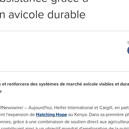
n avicole durable
t renforcera des systèmes de marché avicole viables et durab
e
PRNewswire/ -- Aujourd'hui, Heifer International et Cargill, en p
ent l'expansion de
Hatching Hope
au
Kenya
. Dans sa première p
onnes, grâce à une combinaison de soutien direct aux agriculte
ontribuant ainsi à un objectif mondial d'amélioration de la nutr