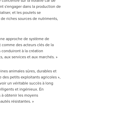
concentre sur la volaille car de
nt s'engager dans la production de
aliser, et les poulets se
 de riches sources de nutriments,
d'une approche de système de
 comme des acteurs clés de la
s conduiront à la création
ts, aux services et aux marchés. »
ines animales sûres, durables et
des petits exploitants agricoles »,
avoir un véritable succès à long
lligents et ingénieux. En
s à obtenir les moyens
utés résistantes. »