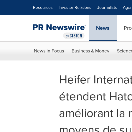
Accessibility Statement
Skip Navigation
Resources
Investor Relations
Journalists
Agen
News
Pro
News in Focus
Business & Money
Scienc
Heifer Internat
étendent Hat
améliorant la n
moyens de su