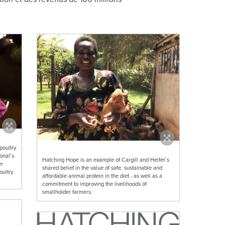
poultry
onal’s
Hatching Hope is an example of Cargill and Heifer’s
er
shared belief in the value of safe, sustainable and
oultry
affordable animal protein in the diet - as well as a
commitment to improving the livelihoods of
smallholder farmers.