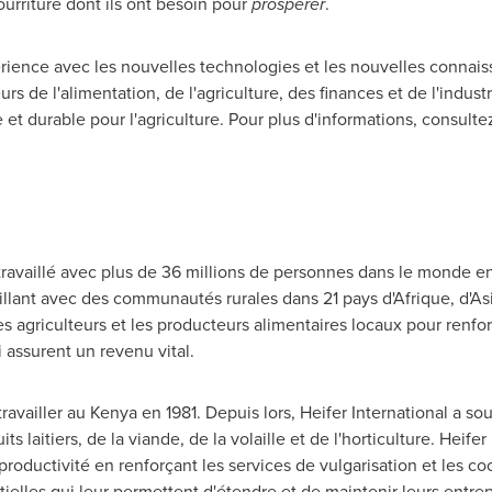
urriture dont ils ont besoin pour
prospérer
.
ence avec les nouvelles technologies et les nouvelles connaiss
urs de l'alimentation, de l'agriculture, des finances et de l'indus
 et durable pour l'agriculture. Pour plus d'informations, consultez
travaillé avec plus de 36 millions de personnes dans le monde enti
llant avec des communautés rurales dans 21 pays d'Afrique, d'Asi
les agriculteurs et les producteurs alimentaires locaux pour renfo
assurent un revenu vital.
ravailler au
Kenya
en 1981. Depuis lors, Heifer International a s
its laitiers, de la viande, de la volaille et de l'horticulture. Heifer
roductivité en renforçant les services de vulgarisation et les coo
lles qui leur permettent d'étendre et de maintenir leurs entrep