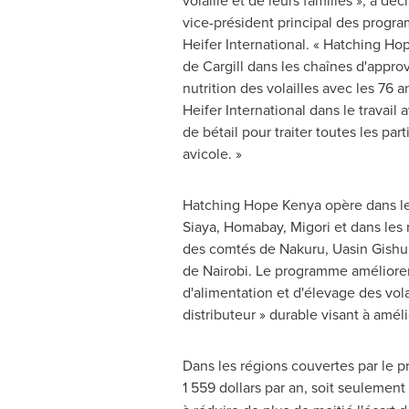
volaille et de leurs familles », a déc
vice-président principal des progra
Heifer International. « Hatching Ho
de Cargill dans les chaînes d'appro
nutrition des volailles avec les 76 
Heifer International dans le travail 
de bétail pour traiter toutes les par
avicole. »
Hatching Hope Kenya opère dans l
Siaya, Homabay, Migori et dans les 
des comtés de Nakuru, Uasin Gishu 
de
Nairobi
. Le programme améliorer
d'alimentation et d'élevage des vol
distributeur » durable visant à amél
Dans les régions couvertes par le
1 559 dollars par an, soit seulemen