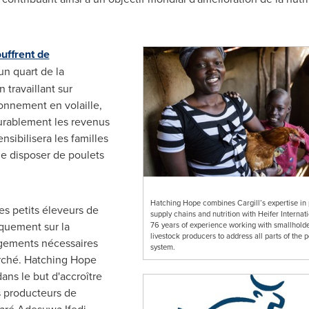
ouffrent de
'un quart de la
 travaillant sur
onnement en volaille,
urablement les revenus
nsibilisera les familles
de disposer de poulets
Hatching Hope combines Cargill’s expertise in 
es petits éleveurs de
supply chains and nutrition with Heifer Internati
iquement sur la
76 years of experience working with smallhold
livestock producers to address all parts of the p
ngements nécessaires
system.
rché. Hatching Hope
ns le but d'accroître
ts producteurs de