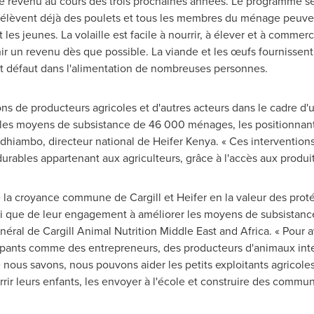
 de revenu au cours des trois prochaines années. Le programme se 
 élèvent déjà des poulets et tous les membres du ménage peuve
 les jeunes. La volaille est facile à nourrir, à élever et à commerci
r un revenu dès que possible. La viande et les œufs fournissent
ont défaut dans l'alimentation de nombreuses personnes.
ions de producteurs agricoles et d'autres acteurs dans le cadre 
les moyens de subsistance de 46 000 ménages, les positionnant
Odhiambo
, directeur national de Heifer Kenya. « Ces intervention
durables appartenant aux agriculteurs, grâce à l'accès aux produi
la croyance commune de Cargill et Heifer en la valeur des proté
si que de leur engagement à améliorer les moyens de subsistance 
énéral de Cargill Animal Nutrition Middle East and
Africa
. « Pour 
ipants comme des entrepreneurs, des producteurs d'animaux inte
nous savons, nous pouvons aider les petits exploitants agricole
r leurs enfants, les envoyer à l'école et construire des communa