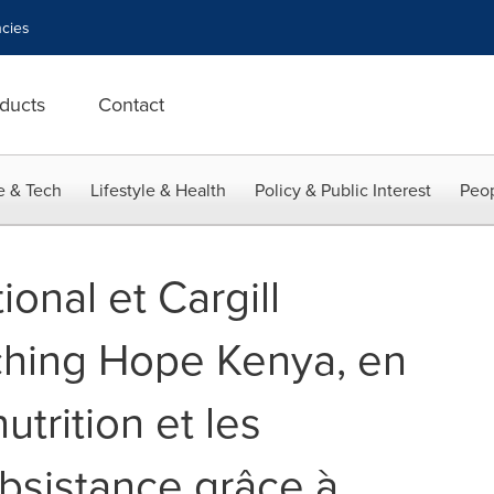
cies
ducts
Contact
e & Tech
Lifestyle & Health
Policy & Public Interest
Peop
ional et Cargill
ching Hope Kenya, en
utrition et les
bsistance grâce à