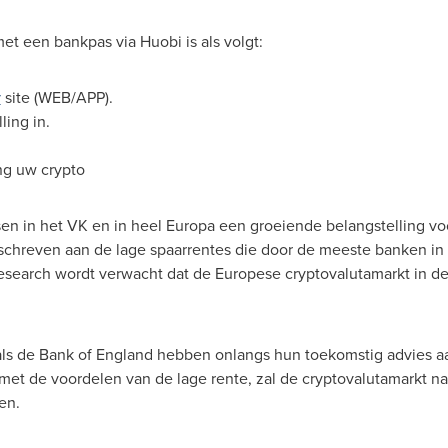
t een bankpas via Huobi is als volgt:
y
site (WEB/APP).
ling in.
ng uw crypto
n in het VK en in heel Europa een groeiende belangstelling voor
chreven aan de lage spaarrentes die door de meeste banken i
esearch wordt verwacht dat de Europese cryptovalutamarkt in 
ls de Bank of
England
hebben onlangs hun toekomstig advies aa
et de voordelen van de lage rente, zal de cryptovalutamarkt na
en.