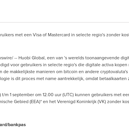
ers met een Visa of Mastercard in selecte regio's zonder kost
wire/ -- Huobi Global, een van 's werelds toonaangevende digit
d voor gebruikers in selecte regio's die digitale activa kopen
n de makkelijkste manieren om bitcoin en andere cryptovaluta's 
ogie is dit proces met name aantrekkelijk, omdat betaalkaarten 
 t/m 1 september om 12.00 uur (UTC) kunnen gebruikers met een 
sche Gebied (EEA)* en het Verenigd Koninkrijk (VK) zonder kos
tcard/bankpas