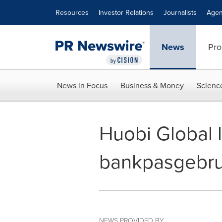
Accessibility Statement
Skip Navigation
Resources
Investor Relations
Journalists
Agen
News
Pro
News in Focus
Business & Money
Scienc
Huobi Global 
bankpasgebru
NEWS PROVIDED BY