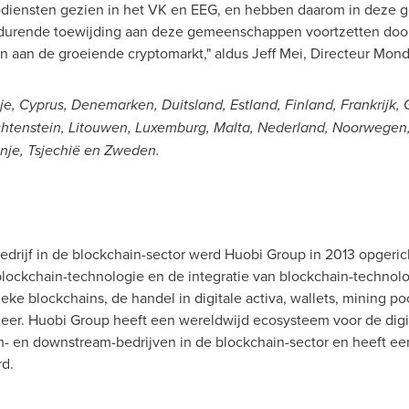
odiensten gezien in het VK en EEG, en hebben daarom in deze
durende toewijding aan deze gemeenschappen voortzetten door
n aan de groeiende cryptomarkt," aldus
Jeff Mei
, Directeur Mond
je,
Cyprus
, Denemarken, Duitsland, Estland,
Finland
, Frankrijk,
chtenstein
, Litouwen,
Luxemburg
,
Malta
, Nederland, Noorwegen,
nje, Tsjechië en Zweden.
drijf in de blockchain-sector werd Huobi Group in 2013 opgeri
 blockchain-technologie en de integratie van blockchain-technol
eke blockchains, de handel in digitale activa, wallets, mining poo
 meer. Huobi Group heeft een wereldwijd ecosysteem voor de di
- en downstream-bedrijven in de blockchain-sector en heeft ee
d.