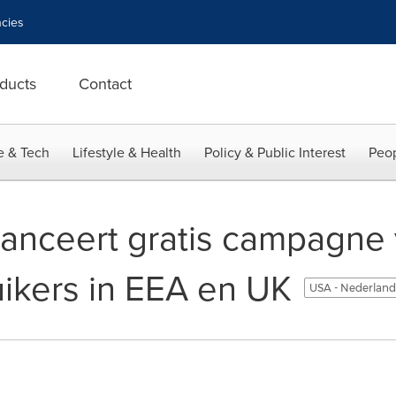
cies
ducts
Contact
e & Tech
Lifestyle & Health
Policy & Public Interest
Peop
lanceert gratis campagne
ikers in EEA en UK
USA - Nederlan