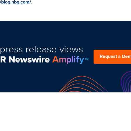
//blog.hbg.com/
.
press release views
Request a De