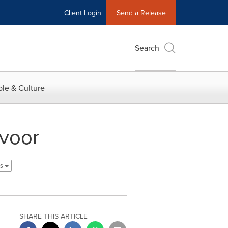
Client Login
Send a Release
Search
le & Culture
 voor
ds
SHARE THIS ARTICLE