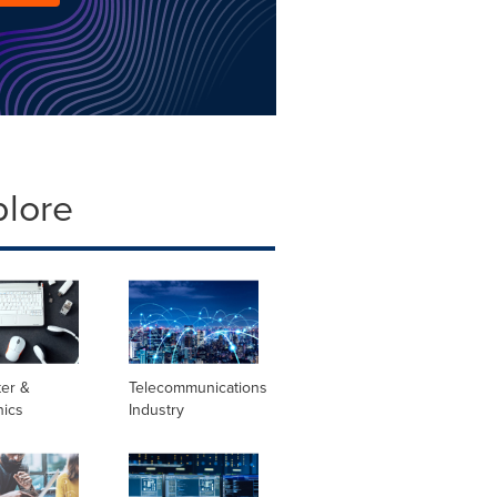
plore
er &
Telecommunications
nics
Industry