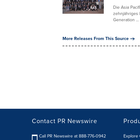
Die Asia Paci
zehnjähriges 
Generation ...
More Releases From This Source
Contact PR Newswire
Prod
Call PR Newswire at 888-776-0942
Explore 