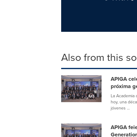
Also from this s
APIGA cele
próxima ge
La Academia d
hoy, una déca
jóvenes ...
APIGA feie
Generation