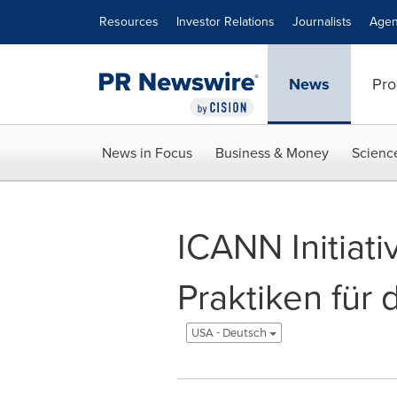
Accessibility Statement
Skip Navigation
Resources
Investor Relations
Journalists
Agen
News
Pro
News in Focus
Business & Money
Scienc
ICANN Initiati
Praktiken für 
USA - Deutsch