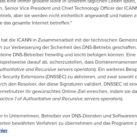
as eine immer größere Rolle in unserem täglichen Leben spielt,
n
, Senior Vice President und Chief Technology Officer
der ICAN
trieb, aber sie werden nicht einheitlich angewandt und haben 
e das gesamte Internet betreffen."
, hat die ICANN in Zusammenarbeit mit der technischen Gemein
zur Verbesserung der Sicherheit des DNS-Betriebs geschaffen. D
kleine DNS-Betreiber freiwillig und leicht befolgen können. Ei
beispielsweise darauf ab, sicherzustellen, dass Domänennamense
uthoritative and Recursive servers operators
). Ein weiteres Beis
 Security Extensions (DNSSEC) zu aktivieren, und zwar sowohl 
rch den Resolver, der diese Signaturen validiert. DNSSEC ist ein
ernetnutzer ihr gewünschtes Online-Ziel erreichen, indem sie da
ctice-1 of Authoritative and Recursive servers operators
).
er in Unternehmen, Betreiber von DNS-Diensten und Softwareent
erten bewährten Verfahren zu übernehmen und das Programm zu 
hier
.