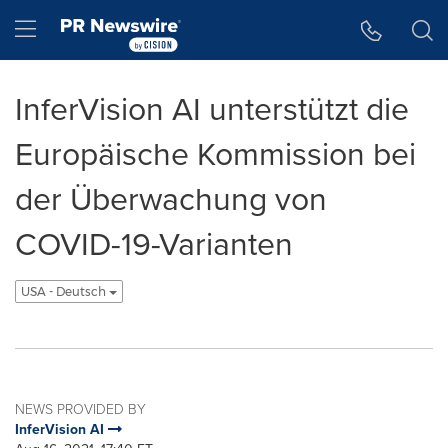
Accessibility Statement
Skip Navigation
Hamburger menu
InferVision AI unterstützt die
Europäische Kommission bei
der Überwachung von
COVID-19-Varianten
USA - Deutsch
NEWS PROVIDED BY
InferVision AI