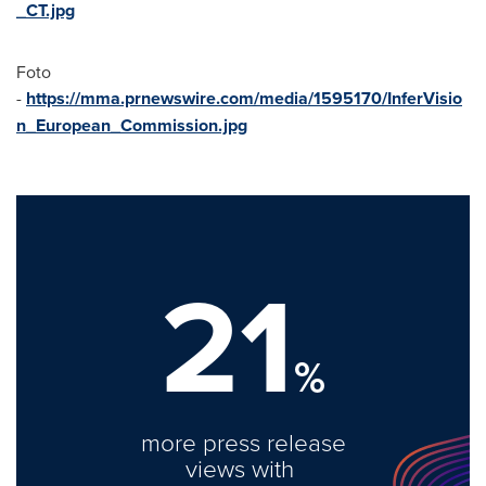
_CT.jpg
Foto
-
https://mma.prnewswire.com/media/1595170/InferVisio
n_European_Commission.jpg
21
%
more press release
views with