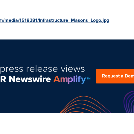
m/media/1518381/Infrastructure_Masons_Logo.jpg
press release views
Request a De