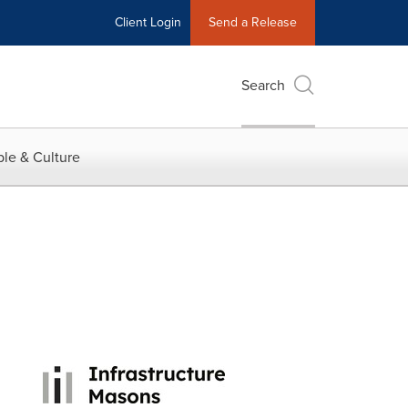
Client Login
Send a Release
Search
le & Culture