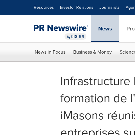
Accessibility Statement
Skip Navigation
Resources
Investor Relations
Journalists
Agen
News
Pro
News in Focus
Business & Money
Scienc
Infrastructur
formation de l
iMasons réuni
entreprises su