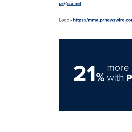
pr@jsa.net
Logo -
https://mma.prnewswire.co
21
more 
%
with