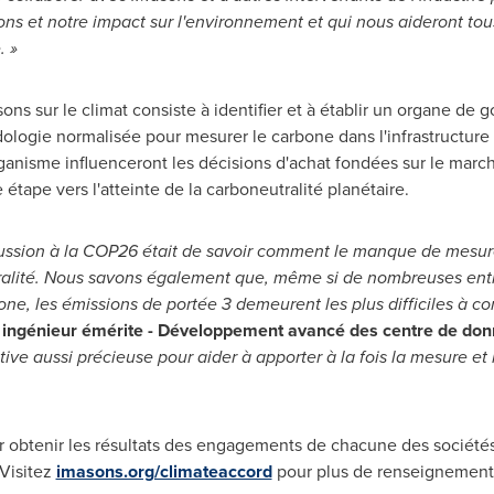
ons et notre impact sur l'environnement et qui nous aideront tous
. »
ons sur le climat consiste à identifier et à établir un organe d
ologie normalisée pour mesurer le carbone dans l'infrastructure
anisme influenceront les décisions d'achat fondées sur le marché 
tape vers l'atteinte de la carboneutralité planétaire.
ussion à la
COP26
était de savoir comment le manque de mesures
tralité. Nous savons également que, même si de nombreuses entre
e, les émissions de portée 3 demeurent les plus difficiles à cont
et ingénieur émérite - Développement avancé des centre de don
ive aussi précieuse pour aider à apporter à la fois la mesure et 
r obtenir les résultats des engagements de chacune des sociétés d
Visitez
imasons.org/climateaccord
pour plus de renseignements 