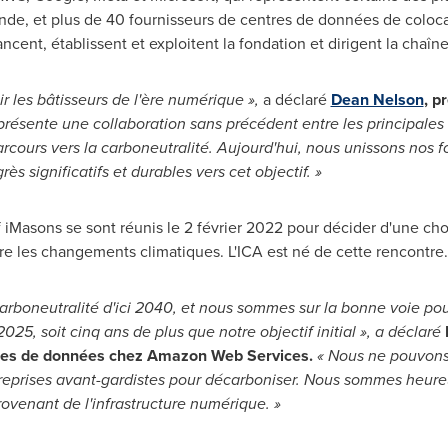
de, et plus de 40 fournisseurs de centres de données de colocat
ancent, établissent et exploitent la fondation et dirigent la chaî
 les bâtisseurs de l'ère numérique »,
a déclaré
Dean Nelson
, p
eprésente une collaboration sans précédent entre les principales 
rcours vers la carboneutralité. Aujourd'hui, nous unissons nos fo
rès significatifs et durables vers cet objectif. »
iMasons se sont réunis le 2 février 2022 pour décider d'une cho
tre les changements climatiques. L'ICA est né de cette rencontre.
arboneutralité d'ici
2040, et
nous sommes sur la bonne voie pour
025, soit cinq ans de plus que notre objectif initial », a déclaré
tres de données chez Amazon Web Services.
« Nous ne pouvons 
ntreprises avant-gardistes pour décarboniser. Nous sommes heur
ovenant de l'infrastructure numérique. »