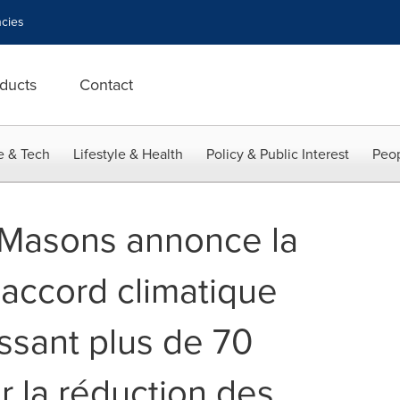
cies
ducts
Contact
e & Tech
Lifestyle & Health
Policy & Public Interest
Peop
e Masons annonce la
'accord climatique
ssant plus de 70
r la réduction des