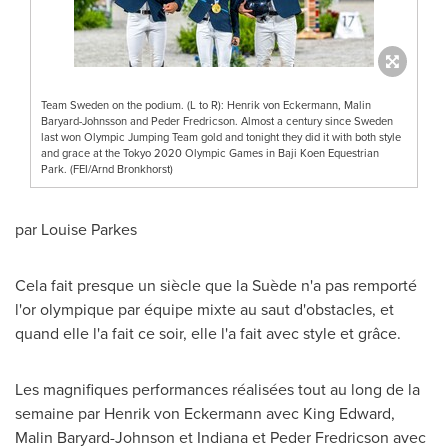
Team Sweden on the podium. (L to R): Henrik von Eckermann, Malin
Baryard-Johnsson and Peder Fredricson. Almost a century since Sweden
last won Olympic Jumping Team gold and tonight they did it with both style
and grace at the Tokyo 2020 Olympic Games in Baji Koen Equestrian
Park. (FEI/Arnd Bronkhorst)
par
Louise Parkes
Cela fait presque un siècle que la Suède n'a pas remporté
l'or olympique par équipe mixte au saut d'obstacles, et
quand elle l'a fait ce soir, elle l'a fait avec style et grâce.
Les magnifiques performances réalisées tout au long de la
semaine par
Henrik von Eckermann
avec
King Edward
,
Malin Baryard-Johnson et
Indiana
et
Peder Fredricson
avec