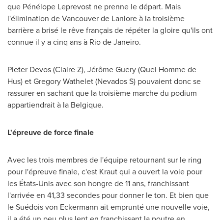
que Pénélope Leprevost ne prenne le départ. Mais
l'élimination de
Vancouver
de Lanlore à la troisième
barrière a brisé le rêve français de répéter la gloire qu'ils ont
connue il y a cinq ans à
Rio de Janeiro
.
Pieter Devos
(Claire Z), Jérôme Guery (Quel Homme de
Hus) et
Gregory Wathelet
(Nevados S) pouvaient donc se
rassurer en sachant que la troisième marche du podium
appartiendrait à la Belgique.
L'épreuve de force finale
Avec les trois membres de l'équipe retournant sur le ring
pour l'épreuve finale, c'est Kraut qui a ouvert la voie pour
les États-Unis avec son hongre de 11 ans, franchissant
l'arrivée en 41,33 secondes pour donner le ton. Et bien que
le Suédois von Eckermann ait emprunté une nouvelle voie,
il a été un peu plus lent en franchissant la poutre en