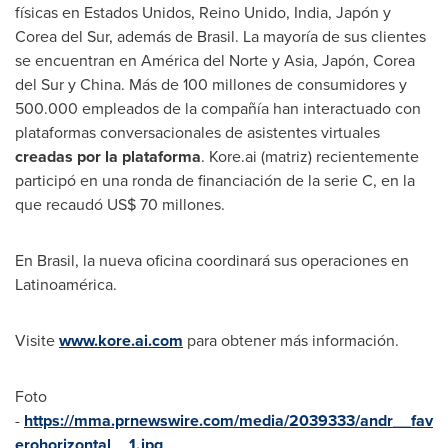
físicas en Estados Unidos, Reino Unido,
India
, Japón y
Corea del Sur
, además de Brasil. La mayoría de sus clientes
se encuentran en América del Norte y
Asia
, Japón,
Corea
del Sur
y
China
. Más de 100 millones de consumidores y
500.000 empleados de la compañía han interactuado con
plataformas conversacionales de asistentes virtuales
creadas por la plataforma
. Kore.ai (matriz) recientemente
participó en una ronda de financiación de la serie C, en la
que recaudó
US$ 70
millones.
En Brasil, la nueva oficina coordinará sus operaciones en
Latinoamérica.
Visite
www.kore.ai.com
para obtener más información.
Foto
-
https://mma.prnewswire.com/media/2039333/andr__fav
erohorizontal__1.jpg