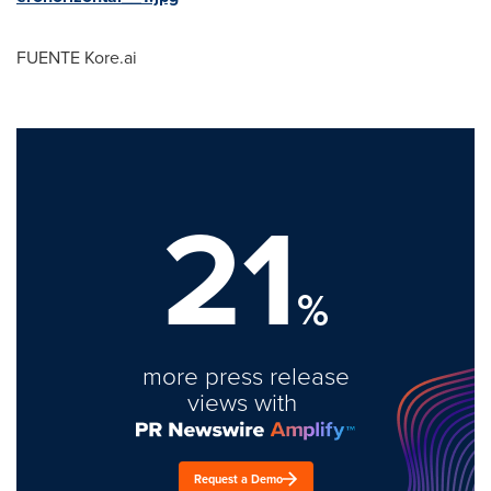
FUENTE Kore.ai
21
%
more press release
views with
Request a Demo