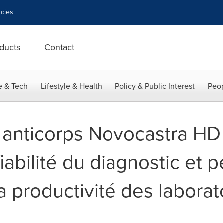
cies
ducts
Contact
e & Tech
Lifestyle & Health
Policy & Public Interest
Peop
anticorps Novocastra HD
fiabilité du diagnostic et 
 productivité des laborat