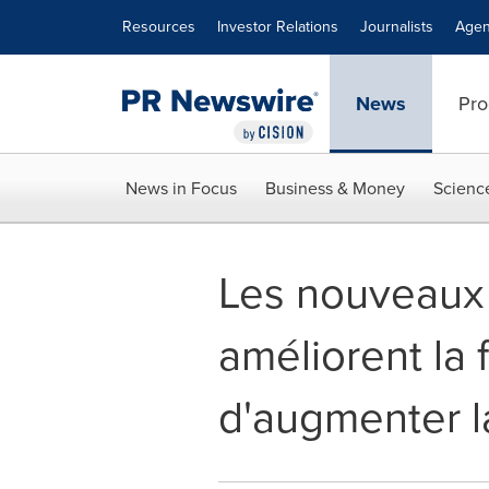
Accessibility Statement
Skip Navigation
Resources
Investor Relations
Journalists
Agen
News
Pro
News in Focus
Business & Money
Scienc
Les nouveaux 
améliorent la 
d'augmenter la