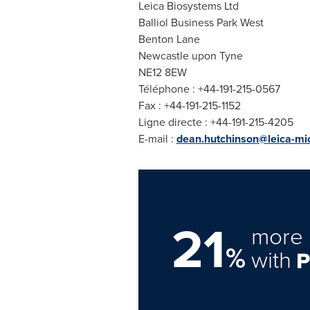
Leica Biosystems Ltd
Balliol Business Park West
Benton Lane
Newcastle upon Tyne
NE12 8EW
Téléphone : +44-191-215-0567
Fax : +44-191-215-1152
Ligne directe : +44-191-215-4205
E-mail :
dean.hutchinson@leica-m
21
more 
%
with