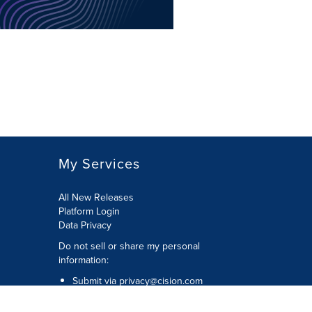
My Services
All New Releases
Platform Login
Data Privacy
Do not sell or share my personal
information
:
Submit via
privacy@cision.com
Call Privacy toll-free:
877-297-8921