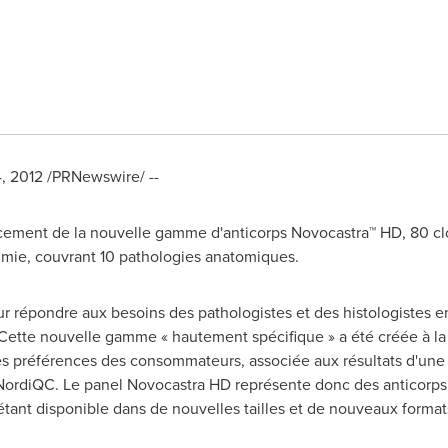
, 2012
/PRNewswire/ --
ement de la nouvelle gamme d'anticorps Novocastra™ HD, 80 clon
imie, couvrant 10 pathologies anatomiques.
répondre aux besoins des pathologistes et des histologistes en 
. Cette nouvelle gamme « hautement spécifique » a été créée à l
es préférences des consommateurs, associée aux résultats d'une 
 NordiQC. Le panel Novocastra HD représente donc des anticorps
ant disponible dans de nouvelles tailles et de nouveaux formats