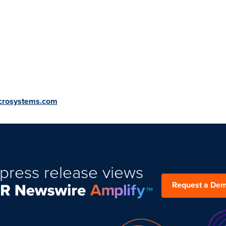
icrosystems.com
press release views
Request a De