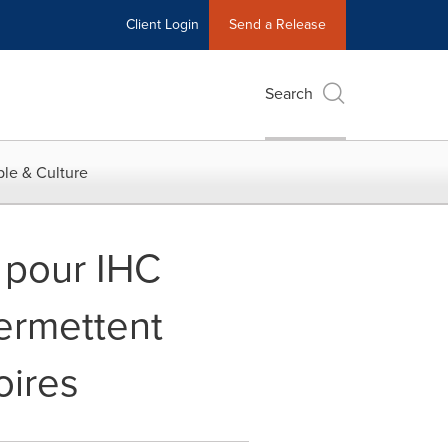
Client Login
Send a Release
Search
le & Culture
 pour IHC
permettent
oires