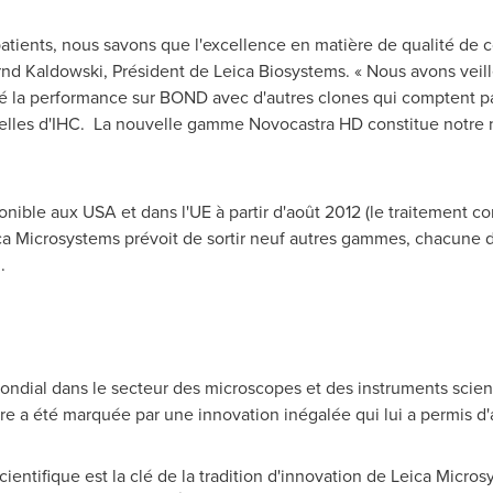
patients, nous savons que l'excellence en matière de qualité de col
rnd Kaldowski
, Président de Leica Biosystems. « Nous avons veill
é la performance sur BOND avec d'autres clones qui comptent par
elles d'IHC. La nouvelle gamme Novocastra HD constitue notre 
onible aux
USA
et dans l'UE à partir d'août 2012 (le traitement 
ica Microsystems prévoit de sortir neuf autres gammes, chacune 
.
ndial dans le secteur des microscopes et des instruments scient
ire a été marquée par une innovation inégalée qui lui a permis d
ntifique est la clé de la tradition d'innovation de Leica Microsy