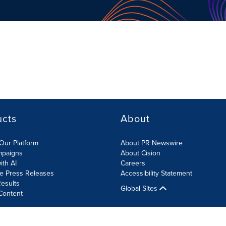
ucts
About
Our Platform
About PR Newswire
mpaigns
About Cision
ith AI
Careers
te Press Releases
Accessibility Statement
esults
Global Sites
Content