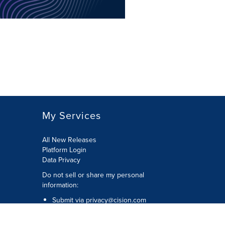
My Services
All New Releases
Platform Login
Data Privacy
Do not sell or share my personal
information
:
Submit via
privacy@cision.com
Call Privacy toll-free:
877-297-8921