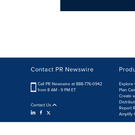
Contact PR Newswire
Prod
Call PR Newswire at 888-776-0942
Explore 
from 8 AM - 9 PM ET
Plan Ca
Create w
Distribu
Contact Us
Report R
Amplify 