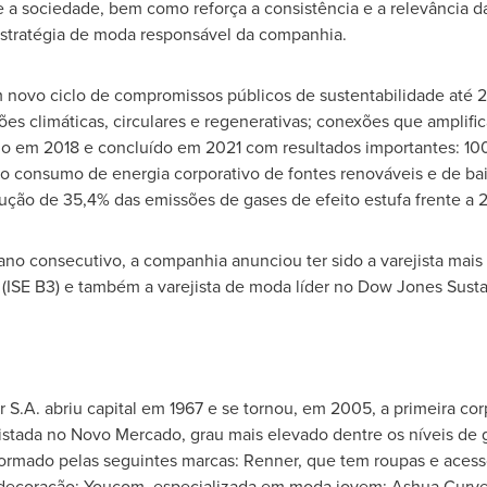
 e a sociedade, bem como reforça a consistência e a relevância d
estratégia de moda responsável da companhia.
 novo ciclo de compromissos públicos de sustentabilidade até 
ões climáticas, circulares e regenerativas; conexões que amplifi
ado em 2018 e concluído em 2021 com resultados importantes: 1
do consumo de energia corporativo de fontes renováveis e de ba
dução de 35,4% das emissões de gases de efeito estufa frente a 2
no consecutivo, a companhia anunciou ter sido a varejista mais
(ISE B3) e também a varejista de moda líder no Dow Jones Sustain
 S.A. abriu capital em 1967 e se tornou, em 2005, a primeira co
istada no
Novo Mercado
, grau mais elevado dentre os níveis de
ormado pelas seguintes marcas: Renner, que tem roupas e acessór
ecoração; Youcom, especializada em moda jovem; Ashua Curve 