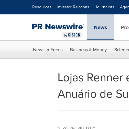
Accessibility Statement
Skip Navigation
Resources
Investor Relations
Journalists
Agen
News
Pro
News in Focus
Business & Money
Scienc
Lojas Renner é
Anuário de Su
NEWS PROVIDED BY