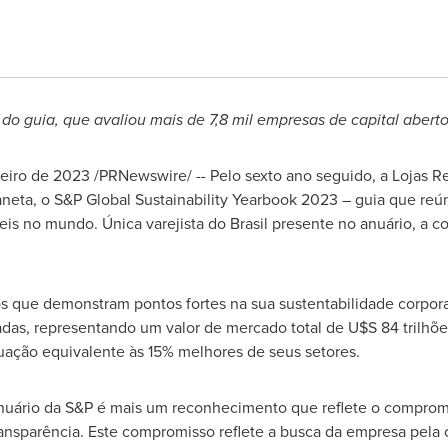
do guia, que avaliou mais de 7,8 mil empresas de capital aber
reiro de 2023
/PRNewswire/ -- Pelo sexto ano seguido, a Lojas 
aneta, o S&P Global Sustainability Yearbook 2023 – guia que reú
eis no mundo. Única varejista do Brasil presente no anuário, a
os que demonstram pontos fortes na sua sustentabilidade corporat
adas, representando um valor de mercado total de U$S 84 trilhões
ação equivalente às 15% melhores de seus setores.
anuário da S&P é mais um reconhecimento que reflete o compro
ansparência. Este compromisso reflete a busca da empresa pela c