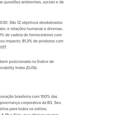
as questões ambientais, sociais e de
2030. São 12 objetivos desdobrados
cam; e relações humanas e diversas.
00% de cadeia de fornecedores com
ixo impacto; 81,3% de produtos com
017.
 bem posicionada no Índice de
ability Index (DJSI).
rporação brasileira com 100% das
 governança corporativa da B3. Seu
ios para todos os estilos;
& Plus Size, que oferece roupas