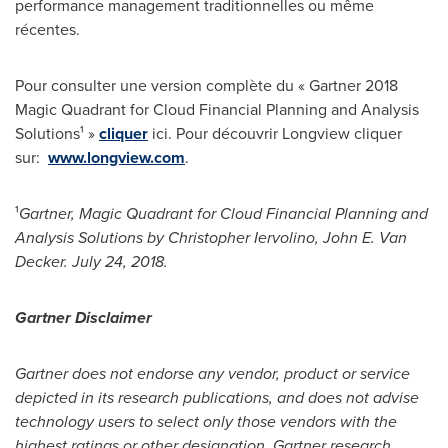
performance management traditionnelles ou même
récentes.
Pour consulter une version complète du « Gartner 2018
Magic Quadrant for Cloud Financial Planning and Analysis
Solutions¹ »
cliquer
ici. Pour découvrir
Longview
cliquer
sur:
www.longview.com
.
¹
Gartner, Magic Quadrant for Cloud Financial Planning and
Analysis Solutions by
Christopher Iervolino
,
John E. Van
Decker
.
July 24, 2018
.
Gartner Disclaimer
Gartner does not endorse any vendor, product or service
depicted in its research publications, and does not advise
technology users to select only those vendors with the
highest ratings or other designation. Gartner research