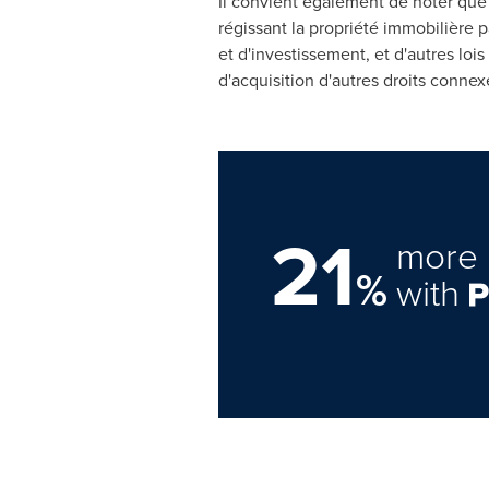
Il convient également de noter que 
régissant la propriété immobilière 
et d'investissement, et d'autres lo
d'acquisition d'autres droits connex
21
more 
%
with