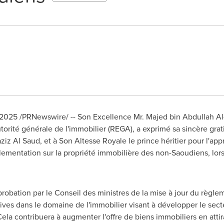
t 2025
/PRNewswire/ -- Son Excellence Mr.
Majed bin Abdullah Al
utorité générale de l'immobilier (REGA), a exprimé sa sincère gra
ziz Al Saud
, et à
Son Altesse Royale
le prince héritier pour l'ap
églementation sur la propriété immobilière des non-Saoudiens, lor
obation par le Conseil des ministres de la mise à jour du règleme
ves dans le domaine de l'immobilier visant à développer le sect
ela contribuera à augmenter l'offre de biens immobiliers en attir