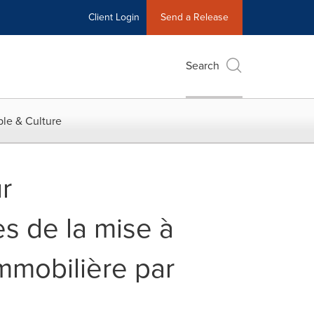
Client Login
Send a Release
Search
le & Culture
r
es de la mise à
immobilière par