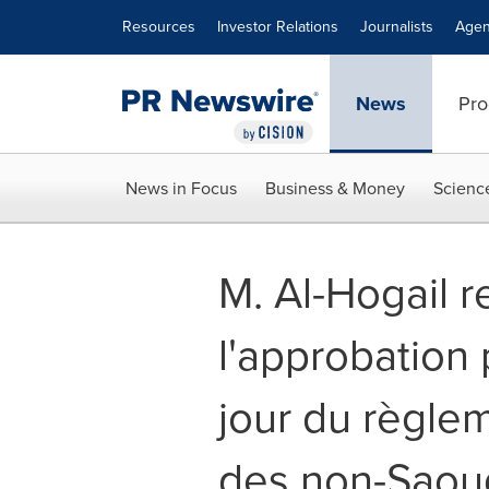
Accessibility Statement
Skip Navigation
Resources
Investor Relations
Journalists
Agen
News
Pro
News in Focus
Business & Money
Scienc
M. Al-Hogail r
l'approbation 
jour du règlem
des non-Saou