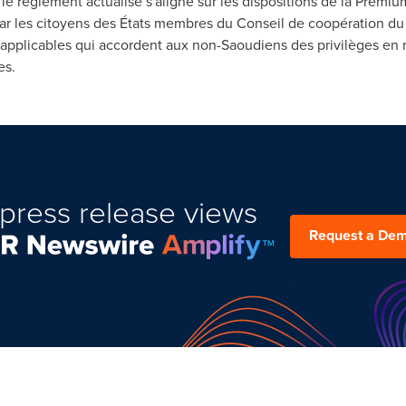
le règlement actualisé s'aligne sur les dispositions de la Premi
par les citoyens des États membres du
Conseil de
coopération du 
is applicables qui accordent aux non-Saoudiens des privilèges en 
es.
press release views
Request a De