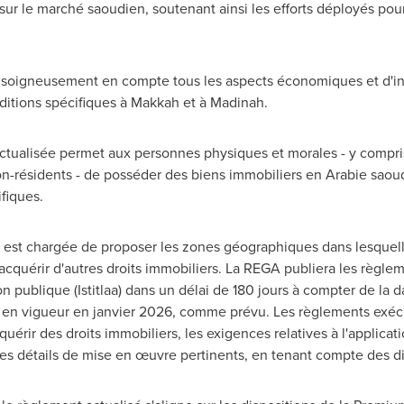
sur le marché saoudien, soutenant ainsi les efforts déployés po
t soigneusement en compte tous les aspects économiques et d'inve
ditions spécifiques à
Makkah
et à
Madinah
.
actualisée permet aux personnes physiques et morales - y compris
on-résidents - de posséder des biens immobiliers en Arabie sao
fiques.
A est chargée de proposer les zones géographiques dans lesquel
cquérir d'autres droits immobiliers. La REGA publiera les règle
on publique (Istitlaa) dans un délai de 180 jours à compter de la 
er en vigueur en janvier 2026, comme prévu. Les règlements exécu
érir des droits immobiliers, les exigences relatives à l'applicat
les détails de mise en œuvre pertinents, en tenant compte des 