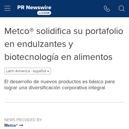
Accessibility Statement
Skip Navigation
Hamburger menu
Metco® solidifica su portafolio
en endulzantes y
biotecnología en alimentos
Latin America - español
El desarrollo de nuevos productos es básico para
lograr una diversificación corporativa integral
NEWS PROVIDED BY
Metco®