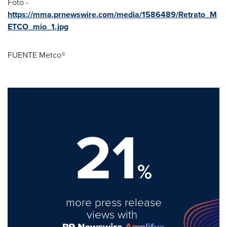
Foto -
https://mma.prnewswire.com/media/1586489/Retrato_M
ETCO_mio_1.jpg
FUENTE
Metco®
21
%
more press release
views with