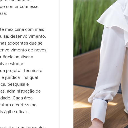
 de contar com esse
esa:
te mexicana com mais
uisa, desenvolvimento,
mas adoçantes que se
senvolvimento de novos
rtância analisar a
olve estudar
a projeto - técnica e
e jurídica - na qual
ca, pesquisa e
as, administração de
idade. Cada área
rutura e certeza ao
 ágil e eficaz.
e realizar uma pesquisa