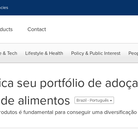
cies
ducts
Contact
e & Tech
Lifestyle & Health
Policy & Public Interest
Peop
ica seu portfólio de adoç
 de alimentos
Brazil - Português
dutos é fundamental para conseguir uma diversificação c