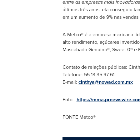
entre as empresas mais inovadora
últimos três anos, ela conseguiu la
em um aumento de 9% nas vendas 
A Metco® é a empresa mexicana líde
alto rendimento, açúcares invertid
Mascabado Genuino®, Sweet 0® e 
Contato de relações públicas:
Cint
Telefone: 55 13 35 97 61
E-mail:
cinthya@nowad.com.mx
Foto -
https://mma.prnewswire.c
FONTE Metco®