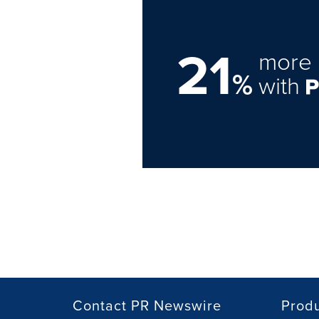
21
more 
%
with
Contact PR Newswire
Prod