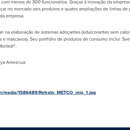
s com menos de 500 funcionários.
Graças à inovação da empresa 
nçar no mercado seis produtos e quatro ampliações de linhas de 
da empresa.
r na elaboração de sistemas adoçantes (edulcorantes sem calori
os e mascavos). Seu portfólio de produtos de consumo inclui: S
Monkiä®.
hya Amezcua
om/media/1586489/Retrato_METCO_mio_1.jpg