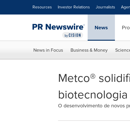
Accessibility Statement
Skip Navigation
Resources
Investor Relations
Journalists
Agen
News
Pro
News in Focus
Business & Money
Scienc
Metco® solidif
biotecnologia
O desenvolvimento de novos pro