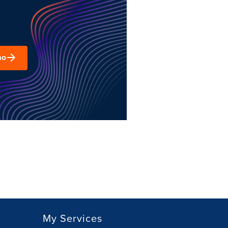
mo
My Services