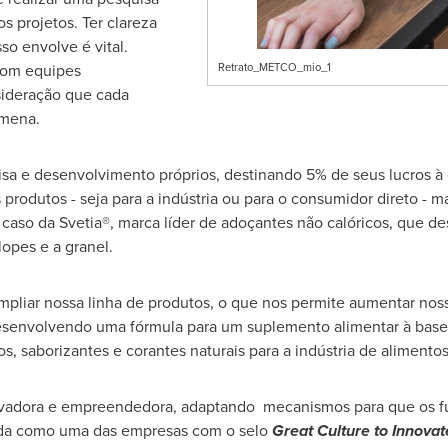
s projetos. Ter clareza
o envolve é vital.
 com equipes
Retrato_METCO_mio_1
sideração que cada
imena.
a e desenvolvimento próprios, destinando 5% de seus lucros à 
produtos - seja para a indústria ou para o consumidor direto -
aso da Svetia®, marca líder de adoçantes não calóricos, que 
opes e a granel.
ampliar nossa linha de produtos, o que nos permite aumentar nos
senvolvendo uma fórmula para um suplemento alimentar à base 
, saborizantes e corantes naturais para a indústria de aliment
vadora e empreendedora, adaptando mecanismos para que os fun
ecida como uma das empresas com o selo
Great Culture to Innovat