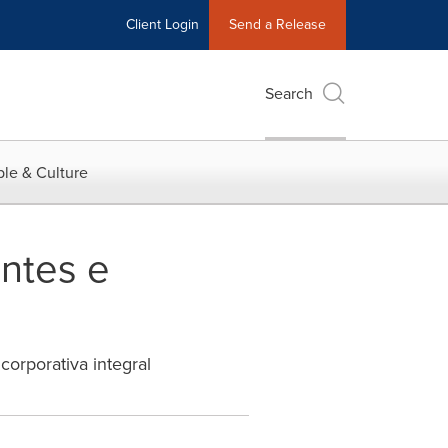
Client Login
Send a Release
Search
le & Culture
antes e
orporativa integral