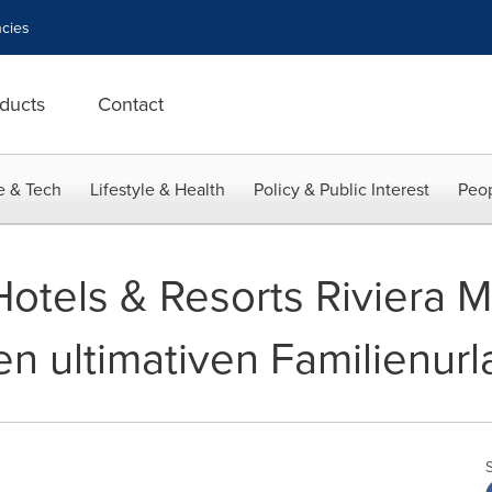
cies
ducts
Contact
e & Tech
Lifestyle & Health
Policy & Public Interest
Peop
otels & Resorts Riviera M
en ultimativen Familienur