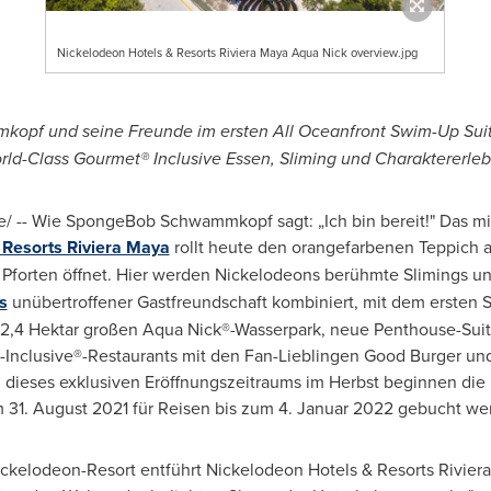
Nickelodeon Hotels & Resorts Riviera Maya Aqua Nick overview.jpg
opf und seine Freunde im ersten All Oceanfront Swim-Up Suit
ld-Class Gourmet® Inclusive
Essen
, Sliming und Charaktererleb
 -- Wie SpongeBob Schwammkopf sagt: „Ich bin bereit!" Das mi
 Resorts Riviera Maya
rollt heute den orangefarbenen Teppich a
e Pforten öffnet. Hier werden Nickelodeons berühmte Slimings u
s
unübertroffener Gastfreundschaft kombiniert, mit dem ersten
, 2,4 Hektar großen Aqua Nick®-Wasserpark, neue Penthouse-Sui
-Inclusive®-Restaurants mit den Fan-Lieblingen Good Burger un
 dieses exklusiven Eröffnungszeitraums im Herbst beginnen die 
m 31.
August 2021
für Reisen bis zum 4. Januar 2022 gebucht we
Nickelodeon-Resort entführt Nickelodeon Hotels & Resorts Rivie