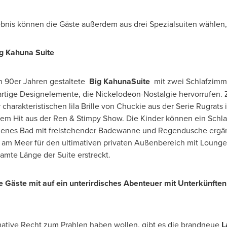
ebnis können die Gäste außerdem aus drei Spezialsuiten wählen,
g Kahuna Suite
n 90er Jahren gestaltete
Big KahunaSuite
mit zwei Schlafzimm
artige Designelemente, die Nickelodeon-Nostalgie hervorrufen.
charakteristischen lila
Brille von Chuckie
aus der Serie Rugrats i
em Hit aus der Ren &
Stimpy Show
. Die Kinder können ein Sch
genes Bad mit freistehender Badewanne und Regendusche ergänzt
 am Meer für den ultimativen privaten Außenbereich mit Lounge
amte Länge der Suite erstreckt.
e Gäste mit auf ein unterirdisches Abenteuer mit Unterkünften
mative Recht zum Prahlen haben wollen, gibt es die brandneue
L