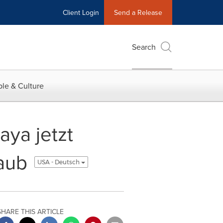
Client Login
Send a Release
Search
le & Culture
aya jetzt
laub
USA - Deutsch
SHARE THIS ARTICLE