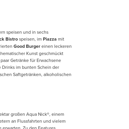
rn speisen und in sechs
ck Bistro
speisen, im
Piazza
mit
rierten
Good Burger
einen leckeren
t thematischer Kunst geschmückt
n paar Getränke für Erwachsene
 Drinks im bunten Schein der
ischen Saftgetränken, alkoholischen
ktar großen Aqua Nick®, einem
tern an Flussfahrten und vielem
e erwarten. Zu den Features