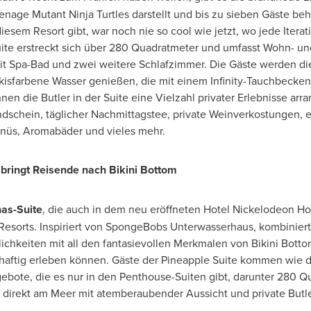
age Mutant Ninja Turtles darstellt und bis zu sieben Gäste be
diesem Resort gibt, war noch nie so cool wie jetzt, wo jede Iterat
 Suite erstreckt sich über 280 Quadratmeter und umfasst Wohn- u
it Spa-Bad und zwei weitere Schlafzimmer. Die Gäste werden di
ürkisfarbene Wasser genießen, die mit einem Infinity-Tauchbeck
nen die Butler in der Suite eine Vielzahl privater Erlebnisse ar
ndschein, täglicher Nachmittagstee, private Weinverkostungen,
nüs, Aromabäder und vieles mehr.
 bringt Reisende nach Bikini Bottom
as-Suite
, die auch in dem neu eröffneten Hotel Nickelodeon Ho
 Resorts. Inspiriert von SpongeBobs Unterwasserhaus, kombinier
keiten mit all den fantasievollen Merkmalen von Bikini Bottom
ftig erleben können. Gäste der Pineapple Suite kommen wie die
bote, die es nur in den Penthouse-Suiten gibt, darunter 280 Q
irekt am Meer mit atemberaubender Aussicht und private Butler