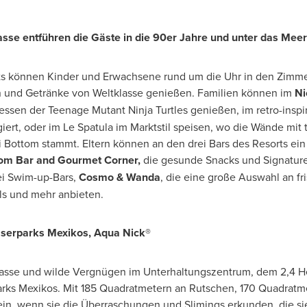
sse entführen die Gäste in die 90er Jahre und unter das Meer
ts können Kinder und Erwachsene rund um die Uhr in den Zimme
n und Getränke von Weltklasse genießen. Familien können im
Ni
essen der Teenage Mutant Ninja Turtles genießen, im retro-inspi
iert, oder im Le Spatula im Marktstil speisen, wo die Wände mi
ni Bottom stammt. Eltern können an den drei Bars des Resorts ei
tom Bar and Gourmet Corner,
die gesunde Snacks und Signature
ei Swim-up-Bars,
Cosmo & Wanda
, die eine große Auswahl an fr
ls und mehr anbieten.
sserparks Mexikos, Aqua Nick®
 nasse und wilde Vergnügen im Unterhaltungszentrum,
dem 2,4
He
rks Mexikos. Mit 185 Quadratmetern an Rutschen, 170 Quadratme
in, wenn sie die Überraschungen und Slimings erkunden, die si