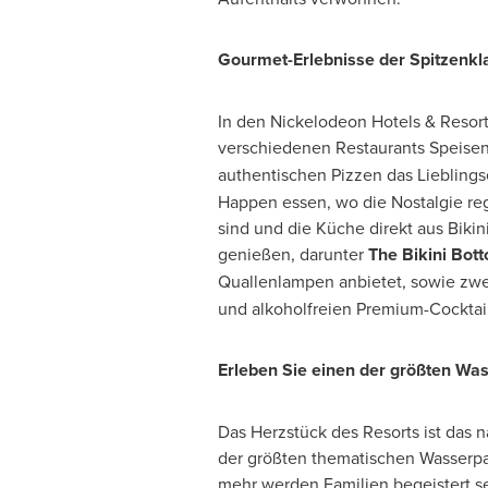
Gourmet-Erlebnisse der Spitzenkla
In den Nickelodeon Hotels & Resor
verschiedenen Restaurants Speise
authentischen Pizzen das Lieblings
Happen essen, wo die Nostalgie reg
sind und die Küche direkt aus Biki
genießen, darunter
The Bikini Bot
Quallenlampen anbietet, sowie zw
und alkoholfreien Premium-Cocktai
Erleben Sie einen der größten Wa
Das Herzstück des Resorts ist das
der größten thematischen Wasserpa
mehr werden Familien begeistert se