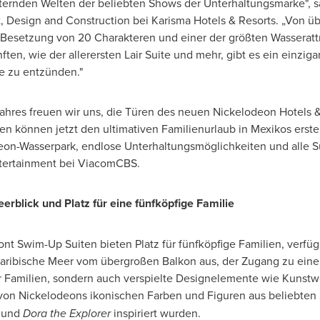
iternden Welten der beliebten Shows der Unterhaltungsmarke", 
 Design and Construction bei Karisma Hotels & Resorts. „Von ü
n Besetzung von 20 Charakteren und einer der größten Wasseratt
n, wie der allerersten Lair Suite und mehr, gibt es ein einzigart
te zu entzünden."
ahres freuen wir uns, die Türen des neuen Nickelodeon Hotels &
en können jetzt den ultimativen Familienurlaub in Mexikos ers
on-Wasserpark, endlose Unterhaltungsmöglichkeiten und alle Sui
ntertainment bei ViacomCBS.
erblick und Platz für eine fünfköpfige Familie
ront Swim-Up Suiten bieten Platz für fünfköpfige Familien, ver
Karibische Meer vom übergroßen Balkon aus, der Zugang zu einem
 für Familien, sondern auch verspielte Designelemente wie Kunst
von Nickelodeons ikonischen Farben und Figuren aus beliebten
und
Dora the Explorer
inspiriert wurden.