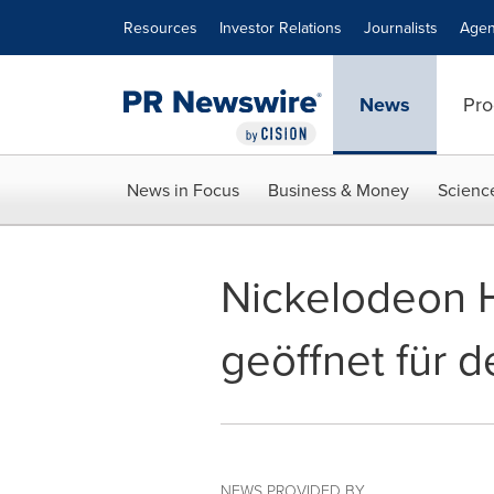
Accessibility Statement
Skip Navigation
Resources
Investor Relations
Journalists
Agen
News
Pro
News in Focus
Business & Money
Scienc
Nickelodeon H
geöffnet für d
NEWS PROVIDED BY