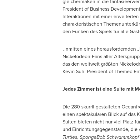
gleichermaßen in die fantasieerwe
President of Business Development,
Interaktionen mit einer erweiterte
charakteristischen Themenunterkünfte
den Funken des Spiels für alle Gäs
„Inmitten eines herausfordernden J
Nickelodeon-Fans aller Altersgrupp
das den weltweit größten Nickelode
Kevin Suh
, President of Themed E
Jedes Zimmer ist eine Suite mit Me
Die 280 skurril gestalteten Oceanf
einen spektakulären Blick auf das 
Suiten bieten nicht nur viel Platz
und Einrichtungsgegenstände, die 
Turtles
,
SpongeBob Schwammkopf