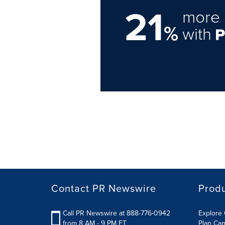
21
more 
%
with
Contact PR Newswire
Prod
Call PR Newswire at 888-776-0942
Explore 
from 8 AM - 9 PM ET
Plan Ca