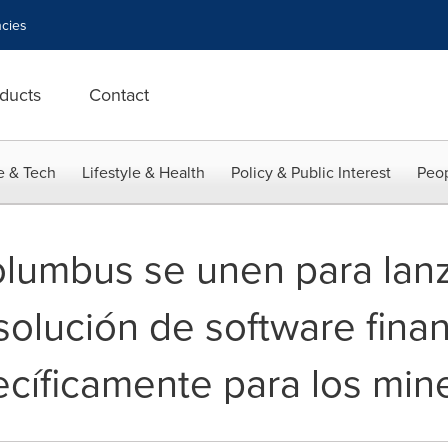
cies
ducts
Contact
e & Tech
Lifestyle & Health
Policy & Public Interest
Peop
lumbus se unen para lan
solución de software fina
cíficamente para los min