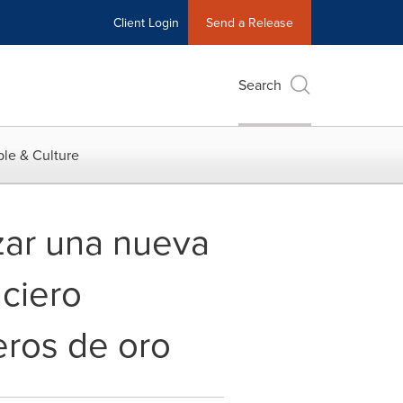
Client Login
Send a Release
Search
le & Culture
zar una nueva
nciero
eros de oro