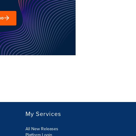
mo
My Services
All New Releases
Platform Login