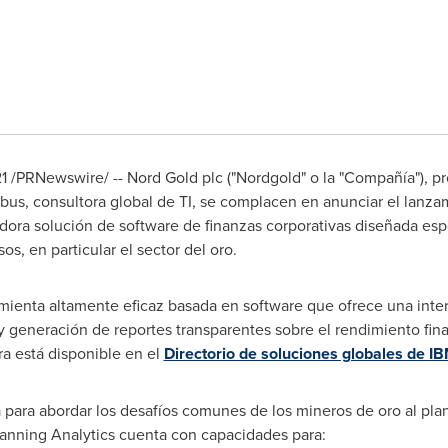
1 /PRNewswire/ --
Nord Gold
plc ("Nordgold" o la "Compañía"), p
mbus, consultora global de TI, se complacen en anunciar el lanz
adora solución de software de finanzas corporativas diseñada esp
sos, en particular el sector del oro.
ienta altamente eficaz basada en software que ofrece una interfaz
y generación de reportes transparentes sobre el rendimiento fin
ra está disponible en el
Directorio de soluciones globales de I
para abordar los desafíos comunes de los mineros de oro al planif
Planning Analytics cuenta con capacidades para: