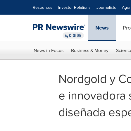
Accessibility Statement
Skip Navigation
Resources
Investor Relations
Journalists
Agen
News
Pro
News in Focus
Business & Money
Scienc
Nordgold y Co
e innovadora 
diseñada espe