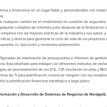
ivos y financieros en un lugar fiable y personalizable con todas 
ia;
a de cualquier cambio en el rendimiento en cuestión de segundos;
aquete completo de informes justo después de la finalización d
mpresa con las mejores prácticas de la industria y sus pares; y
eficaz y directa para gestionar el ciclo de vida de los proyectos
supuesto vs. ejecución y revisiones posinversión.
figurados de elaboración de presupuestos e informes de gestió
ia. Está diseñado para trabajar con diferentes métodos de extrac
ías de procesamiento de oro (CIL, CIP, lixiviación en pilas y BI
ormas de TI para planificación minera se integren con los modelos
lita la planificación financiera estratégica a largo plazo.
formación y Desarrollo de Sistemas de Negocios de Nordgold,