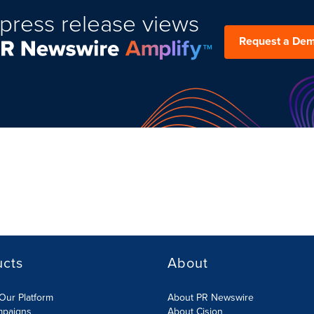
press release views
Request a De
ucts
About
Our Platform
About PR Newswire
mpaigns
About Cision