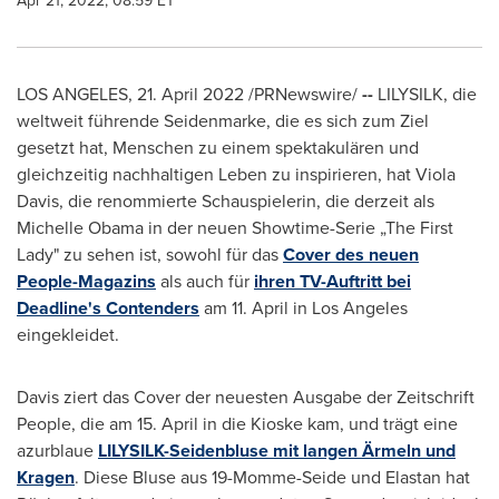
Apr 21, 2022, 08:59 ET
LOS ANGELES
,
21.
April 2022
/PRNewswire/
--
LILYSILK, die
weltweit führende Seidenmarke, die es sich zum Ziel
gesetzt hat, Menschen zu einem spektakulären und
gleichzeitig nachhaltigen Leben zu inspirieren, hat
Viola
Davis
, die renommierte Schauspielerin, die derzeit als
Michelle Obama
in der neuen Showtime-Serie „The First
Lady" zu sehen ist, sowohl für das
Cover des neuen
People-Magazins
als auch für
ihren TV-Auftritt bei
Deadline's Contenders
am 11. April in
Los Angeles
eingekleidet.
Davis ziert das Cover der neuesten Ausgabe der Zeitschrift
People, die am 15. April in die Kioske kam, und trägt eine
azurblaue
LILYSILK-Seidenbluse mit langen Ärmeln und
Kragen
.
Diese Bluse
aus 19-Momme-Seide und Elastan hat