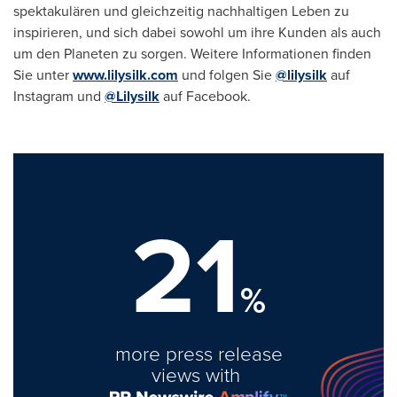
spektakulären und gleichzeitig nachhaltigen Leben zu
inspirieren, und sich dabei sowohl um ihre Kunden als auch
um den Planeten zu sorgen. Weitere Informationen finden
Sie unter
www.lilysilk.com
und folgen Sie
@lilysilk
auf
Instagram und
@Lilysilk
auf Facebook.
21
%
more press release
views with