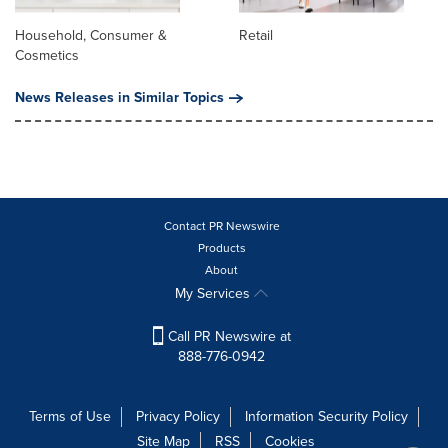
Household, Consumer &
Retail
Cosmetics
News Releases in Similar Topics
Contact PR Newswire
Products
About
My Services
Call PR Newswire at
888-776-0942
Terms of Use
Privacy Policy
Information Security Policy
Site Map
RSS
Cookies