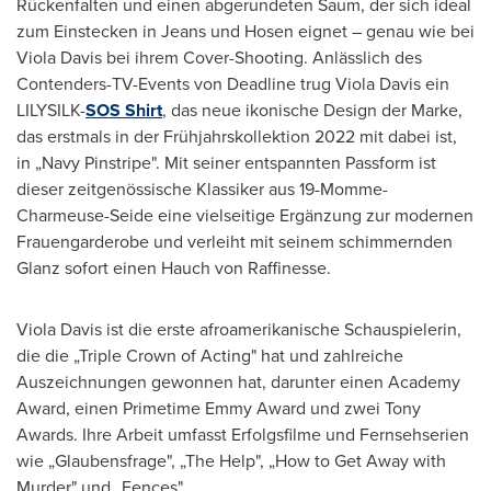
Rückenfalten und einen abgerundeten Saum, der sich ideal
zum Einstecken in Jeans und Hosen eignet – genau wie bei
Viola Davis
bei ihrem Cover-Shooting. Anlässlich des
Contenders-TV-Events von Deadline trug
Viola Davis
ein
LILYSILK-
SOS Shirt
, das neue ikonische Design der Marke,
das erstmals in der Frühjahrskollektion 2022 mit dabei ist,
in „Navy Pinstripe". Mit seiner entspannten Passform ist
dieser zeitgenössische Klassiker aus 19-Momme-
Charmeuse-Seide eine vielseitige Ergänzung zur modernen
Frauengarderobe und verleiht mit seinem schimmernden
Glanz sofort einen Hauch von Raffinesse.
Viola Davis
ist die erste afroamerikanische Schauspielerin,
die die „Triple Crown of Acting" hat und zahlreiche
Auszeichnungen gewonnen hat, darunter einen Academy
Award, einen Primetime Emmy Award und zwei Tony
Awards. Ihre Arbeit umfasst Erfolgsfilme und Fernsehserien
wie „Glaubensfrage", „The Help", „How to Get Away with
Murder" und „Fences".