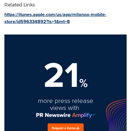
Related Links
https://itunes.apple.com/us/app/milanoo-mobile-
store/id596334892?ls=1&mt=8
21
%
more press release
views with
Request a Demo