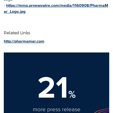
-
https://mma.prnewswire.com/media/1160908/PharmaM
ar_Logo.jpg
Related Links
http://pharmamar.com
21
%
more press release