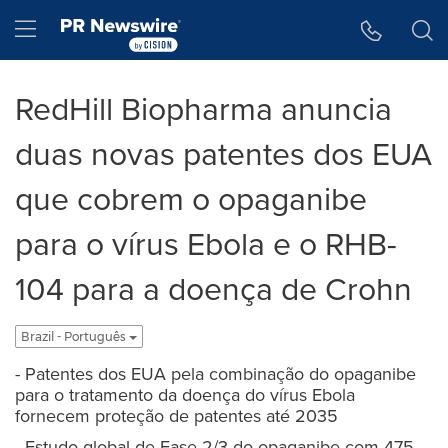
Accessibility Statement
Skip Navigation
Hamburger menu
RedHill Biopharma anuncia
duas novas patentes dos EUA
que cobrem o opaganibe
para o vírus Ebola e o RHB-
104 para a doença de Crohn
Brazil - Português
- Patentes dos EUA pela combinação do opaganibe
para o tratamento da doença do vírus Ebola
fornecem proteção de patentes até 2035
- Estudo global de Fase 2/3 do opaganibe com 475