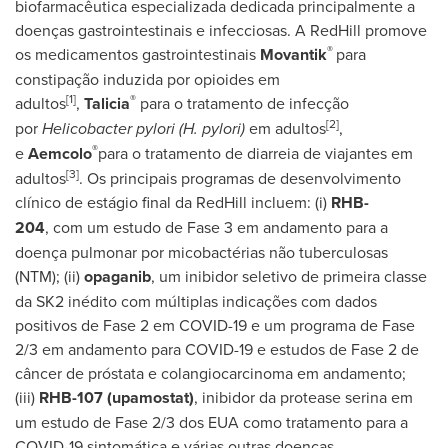
biofarmacêutica especializada dedicada principalmente a
doenças gastrointestinais e infecciosas. A RedHill promove
®
os medicamentos gastrointestinais
Movantik
para
constipação induzida por opioides em
[1]
®
adultos
,
Talicia
para o tratamento de infecção
[2]
por
Helicobacter pylori (H. pylori)
em adultos
,
®
e
Aemcolo
para o tratamento de diarreia de viajantes em
[3]
adultos
. Os principais programas de desenvolvimento
clínico de estágio final da RedHill incluem: (i)
RHB-
204
, com um estudo de Fase 3 em andamento para a
doença pulmonar por micobactérias não tuberculosas
(NTM); (ii)
opaganib
, um inibidor seletivo de primeira classe
da SK2 inédito com múltiplas indicações com dados
positivos de Fase 2 em COVID-19 e um programa de Fase
2/3 em andamento para COVID-19 e estudos de Fase 2 de
câncer de próstata e colangiocarcinoma em andamento;
(iii)
RHB-107
(upamostat)
, inibidor da protease serina em
um estudo de Fase 2/3 dos EUA como tratamento para a
COVID-19 sintomática e várias outras doenças