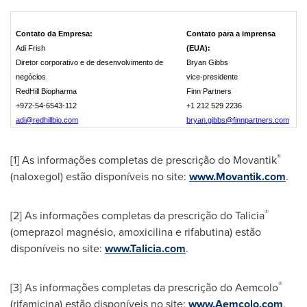
Contato da Empresa:
Contato para a imprensa
Adi Frish
(EUA):
Diretor corporativo e de desenvolvimento de
Bryan Gibbs
negócios
vice-presidente
RedHill Biopharma
Finn Partners
+972-54-6543-112
+1 212 529 2236
adi@redhillbio.com
bryan.gibbs@finnpartners.com
®
[1] As informações completas de prescrição do Movantik
(naloxegol) estão disponíveis no site:
www.Movantik.com
.
®
[2] As informações completas da prescrição do Talicia
(omeprazol magnésio, amoxicilina e rifabutina) estão
disponíveis no site:
www.Talicia.com
.
®
[3] As informações completas da prescrição do Aemcolo
(rifamicina) estão disponíveis no site:
www.Aemcolo.com
.