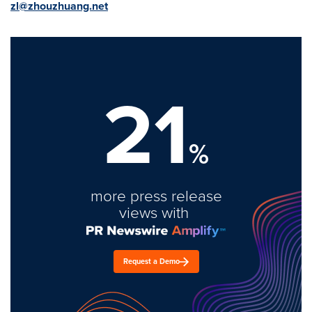
zl@zhouzhuang.net
21
%
more press release
views with
Request a Demo